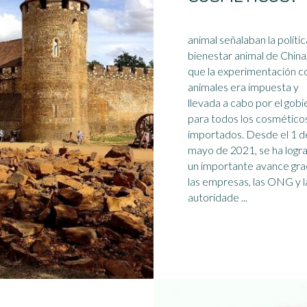
animal señalaban la políti
bienestar animal de China
que la experimentación c
animales era impuesta y
llevada a cabo por el gob
para todos los cosmético
importados. Desde el
1 d
mayo
de 2021, se ha logr
un importante avance gra
las empresas, las ONG y l
autoridade ...