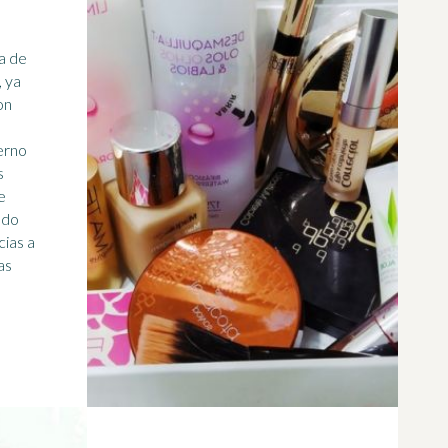
ca de
, ya
on
ierno
s
e
ado
cias a
as