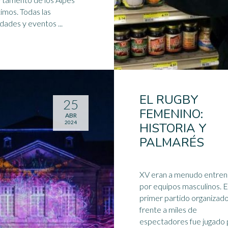
. Todas las
actividades y eventos ...
EL RUGBY
25
FEMENINO:
ABR
2024
HISTORIA Y
PALMARÉS
XV eran a menudo entre
por equipos masculinos. El
primer partido organizad
frente a miles de
espectadores fue jugado 