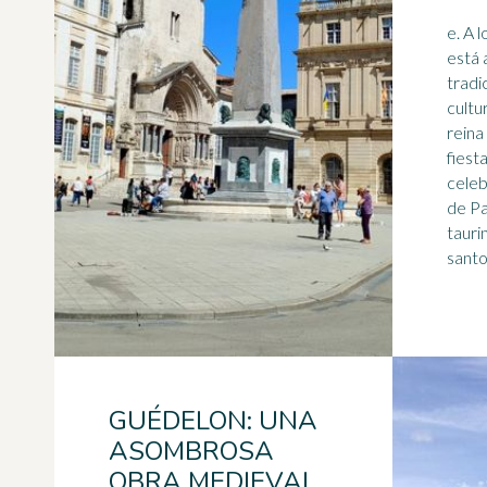
e. A lo largo del año, la ciudad
está 
tradi
cultur
reina
fiest
celeb
de Pa
tauri
santon
GUÉDELON: UNA
ASOMBROSA
OBRA MEDIEVAL