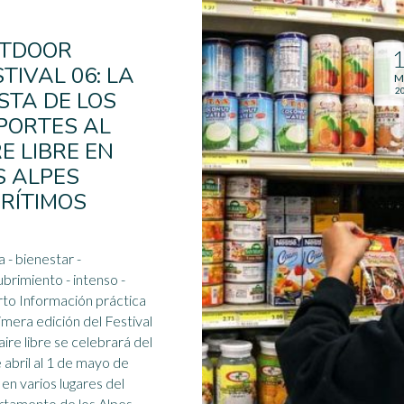
TDOOR
STIVAL 06: LA
M
2
ESTA DE LOS
PORTES AL
RE LIBRE EN
S ALPES
RÍTIMOS
tar -
miento - intenso -
ón práctica
imera edición del Festival
 aire libre se celebrará del
 abril al
1 de mayo
de
en varios lugares del
tamento de los Alpes