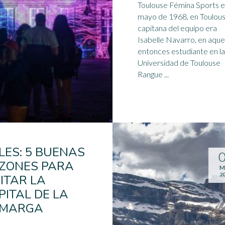
Toulouse Fémina Sports e
mayo
de 1968, en Toulous
capitana del equipo era
Isabelle Navarro, en aque
entonces estudiante en la
Universidad de Toulouse
Rangue ...
LES: 5 BUENAS
ZONES PARA
M
2
SITAR LA
PITAL DE LA
MARGA