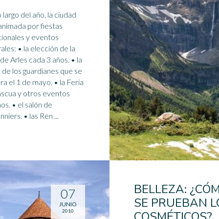
animada por fiestas
cionales y eventos
ales: • la elección de la
 de Arles cada 3 años. • la
a de los guardianes que se
ra el
1 de mayo
. • la Feria
scua y otros eventos
nos. • el salón de
niers. • las Ren ...
BELLEZA: ¿CÓ
07
SE PRUEBAN L
JUNIO
2010
COSMÉTICOS?