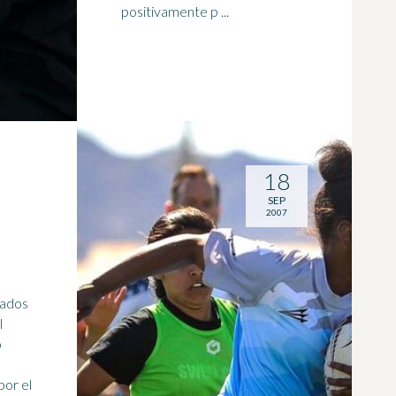
positivamente p ...
18
SEP
2007
nados
o
por el