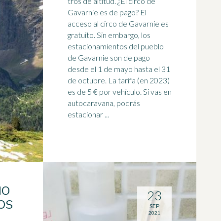
tros de altitud. ¿El circo de
Gavarnie es de pago? El
acceso al circo de Gavarnie es
gratuito. Sin embargo, los
estacionamientos del pueblo
de Gavarnie son de pago
desde el
1 de mayo
hasta el 31
de octubre. La tarifa (en 2023)
es de 5 € por vehículo. Si vas en
autocaravana, podrás
estacionar ...
MO
23
OS
SEP
2021