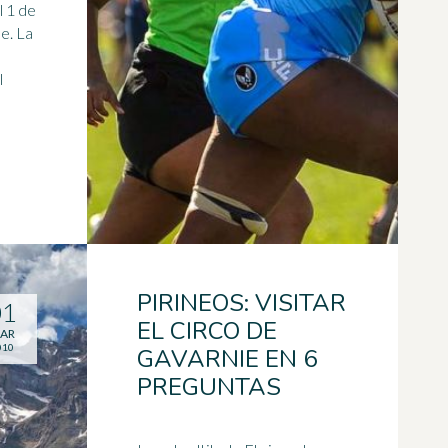
l
1 de
e. La
l
PIRINEOS: VISITAR
01
EL CIRCO DE
AR
010
GAVARNIE EN 6
PREGUNTAS