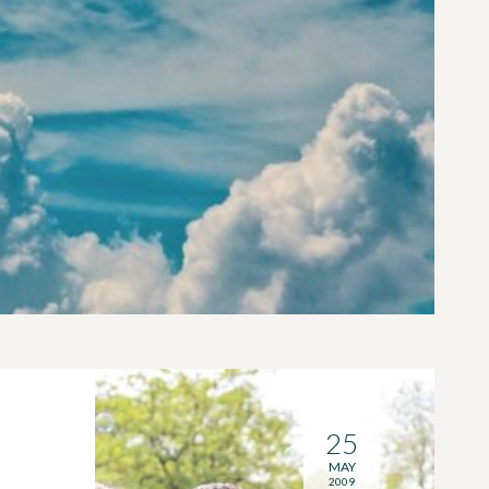
25
MAY
2009