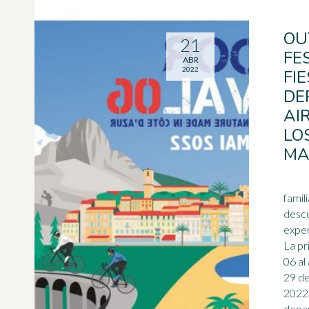
OU
21
FE
ABR
2022
FI
DE
AI
LO
MA
familia - bienes
descubri
experto Informaci
La pr
06 al
29 de
2022 
depar