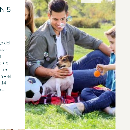
N 5
go del
e
 • el
jo •
n • el
l 14
de julio • la Asunción (el 15 ...