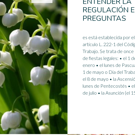
ENTENDER LA
REGULACIÓN E
PREGUNTAS
es está establecida por el
artículo L. 222-1 del Códi
Trabajo. Se trata de once días
de fiestas legales: • el 1 d
enero • el lunes de Pascua
1 de mayo
o Día del Traba
el 8 de mayo • la Ascensió
lunes de Pentecostés • e