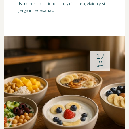
Burdeos, aquí tienes una guía clara, vívida y sin
jerga innecesaria...
17
DIC
2025