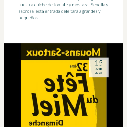
nuestra quiche de tomate y mostaza! Sencilla y
sabrosa, esta entrada deleitará a grandes y
pequeños.
15
ABR
2026