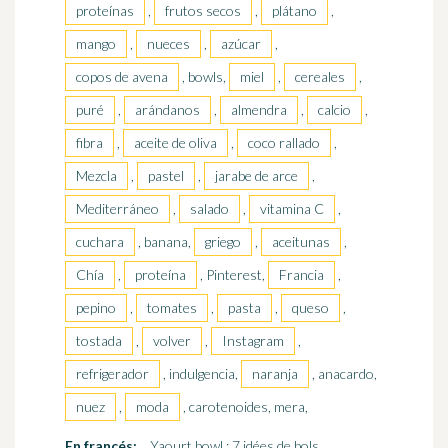
proteínas
,
frutos secos
,
plátano
,
mango
,
nueces
,
azúcar
,
copos de avena
, bowls,
miel
,
cereales
,
puré
,
arándanos
,
almendra
,
calcio
,
fibra
,
aceite de oliva
,
coco rallado
,
Mezcla
,
pastel
,
jarabe de arce
,
Mediterráneo
,
salado
,
vitamina C
,
cuchara
, banana,
griego
,
aceitunas
,
Chía
,
proteína
, Pinterest,
Francia
,
pepino
,
tomates
,
pasta
,
queso
,
tostada
,
volver
,
Instagram
,
refrigerador
, indulgencia,
naranja
, anacardo,
nuez
,
moda
, carotenoides, mera,
En francés:
Yaourt bowl : 7 idées de bols