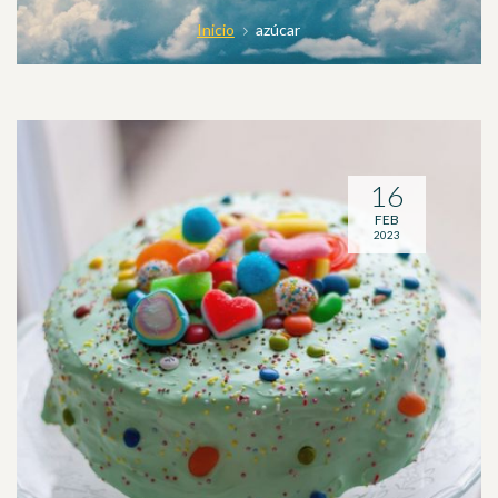
Inicio
azúcar
16
FEB
2023