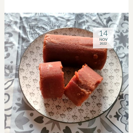
14
NOV
2022