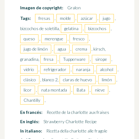
Imagen de copyright:
Gralon
Tags:
fresas
,
molde
,
azúcar
,
jugo
,
bizcochos de soletilla,
gelatina
,
bizcochos
,
queso
,
merengue
,
fresco
,
jugo de limón
,
agua
,
crema
, kirsch,
granadina,
fresa
,
Tupperware
,
sirope
,
vidrio
,
refrigerador
,
naranja
,
alcohol
,
clásico
, blanco 2,
claras de huevo
,
limón
,
licor
,
nata montada
,
Bata
,
nieve
,
Chantilly
,
En francés:
Recette de la charlotte aux fraises
En inglés:
Strawberry Charlotte Recipe
In italiano:
Ricetta della charlotte alle fragole