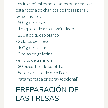
Los ingredientes necesarios para realizar
esta receta de charlota de fresas para 6
personas son:
- 500 g de fresas
- 1 paquete de azúcar vainillado
- 250 g de
queso
blanco
- 2 claras de huevo
- 100 g de azúcar
- 2 hojas de gelatina
- el jugo de un limón
- 30
bizcochos
de soletilla
- 5cl de kirsch o de otro licor
- nata montada en spray (opcional)
PREPARACIÓN DE
LAS FRESAS