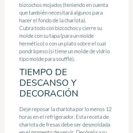
bizcochos
mojados (teniendo en cuenta
que también necesitará algunos para
hacer el fondo de la charlota).
Cubra todo con
bizcochos
y cierre su
molde con su tapa (para un molde
hermético) o con un
plato
sobre el cual
pondrá peso (si tiene un molde de vidrio
tipo molde para soufflé).
TIEMPO DE
DESCANSO Y
DECORACIÓN
Deje reposar la charlota por lo menos 12
horas en el refrigerador. Esta receta de
charlota de fresas debe ser desmoldada
en el momento de servir. Decórela a su