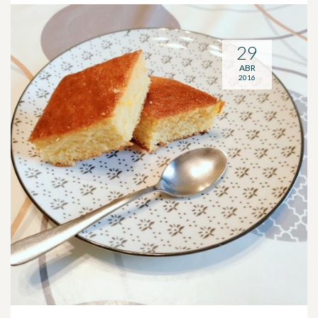
29
ABR
2016