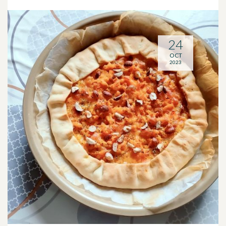
24
OCT
2023