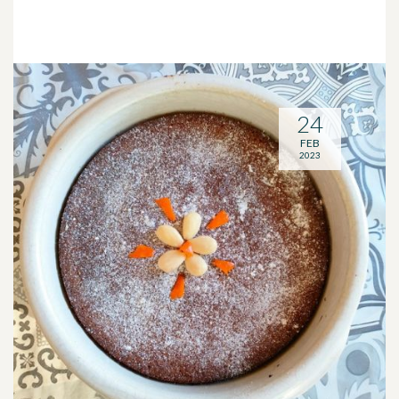
24
FEB
2023