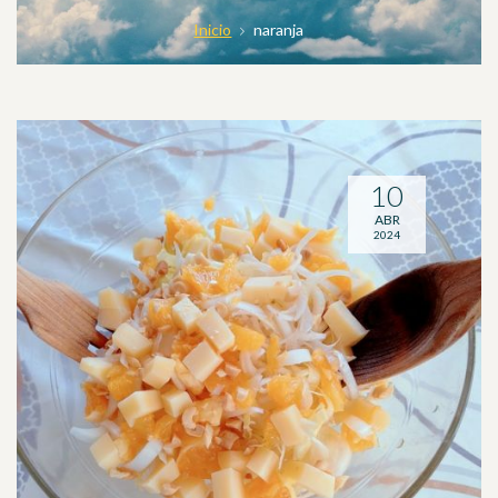
Inicio
naranja
10
ABR
2024