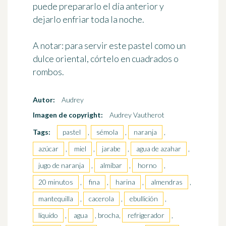
puede prepararlo el día anterior y
dejarlo enfriar toda la noche.
A notar:
para servir este pastel como un
dulce oriental, córtelo en cuadrados o
rombos.
Autor:
Audrey
Imagen de copyright:
Audrey Vautherot
Tags:
pastel
,
sémola
,
naranja
,
azúcar
,
miel
,
jarabe
,
agua de azahar
,
jugo de naranja
,
almíbar
,
horno
,
20 minutos
,
fina
,
harina
,
almendras
,
mantequilla
,
cacerola
,
ebullición
,
líquido
,
agua
, brocha,
refrigerador
,