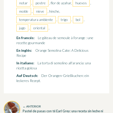
notar
,
postre
, flor de azahar,
huevos
,
molde
,
nieve
, hinche,
temperatura ambiente
,
trigo
,
bol
,
jugo
,
oriental
,
En francés:
Le gâteau de semoule à l'orange : une
recette gourmande
En inglés:
Orange Semolina Cake: A Delicious
Recipe
In italiano:
La torta di semolino all'arancia: una
ricetta golosa
Auf Deutsch:
Der Orangen-Grießkuchen: ein
leckeres Rezept.
← ANTERIOR
Pastel de pasas con té Earl Grey: una receta sin leche ni