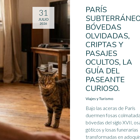
PARÍS
31
SUBTERRÁNEO
JULIO
2026
BÓVEDAS
OLVIDADAS,
CRIPTAS Y
PASAJES
OCULTOS, LA
GUÍA DEL
PASEANTE
CURIOSO.
Viajes y Turismo
Bajo las aceras de París
duermen fosas colmatada
bóvedas del siglo XVII, os
góticos y losas funerarias
transformadas en adoqui