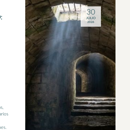
30
:
JULIO
2026
s,
arios
nes.