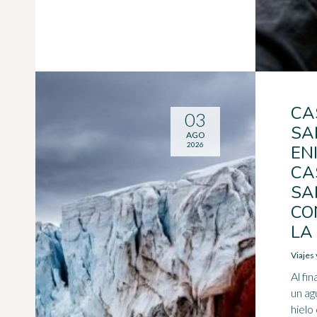
CA
03
SA
AGO
2026
EN
CA
SA
CO
LA
Viajes
Al fin
un ag
hielo