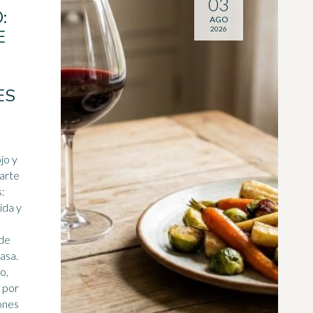
03
:
AGO
2026
E
ES
jo y
tarte
s:
ida y
 de
asa.
o,
 por
ones