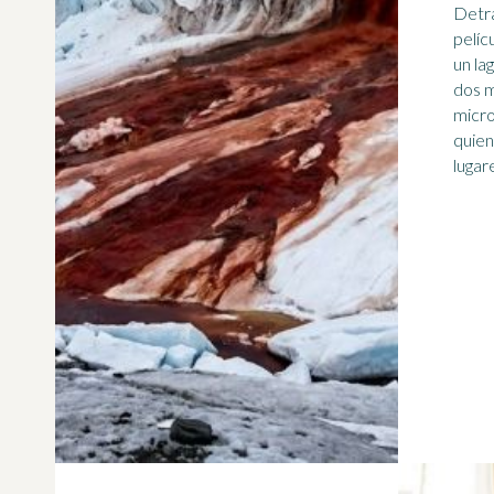
Detr
pelíc
un la
dos m
micro
quien
lugar