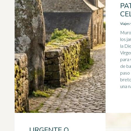
PA
CE
Viajes
Muros
los j
la Di
Virge
para 
de ba
paso 
breto
una n
URGENTE O