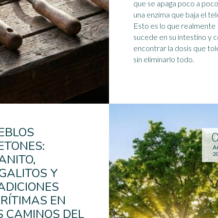
que se apaga poco a poco
una enzima que baja el tel
Esto es lo que realmente
sucede en su intestino y
encontrar la dosis que tol
sin eliminarlo todo.
EBLOS
ETONES:
A
2
ANITO,
GALITOS Y
ADICIONES
RÍTIMAS EN
S CAMINOS DEL