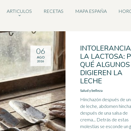
ARTICULOS
RECETAS
MAPA ESPAÑA
HOR
INTOLERANCIA
06
LA LACTOSA: 
AGO
2026
QUÉ ALGUNOS
DIGIEREN LA
LECHE
Salud y belleza
Hinchazón después de un
de leche, abdomen hinch
después de una salsa de
crema... Detrás de estas
molestias se esconde un 