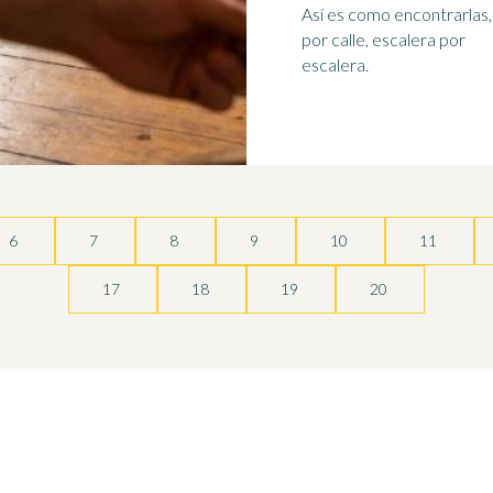
Así es como encontrarlas, 
por calle, escalera por
escalera.
6
7
8
9
10
11
17
18
19
20