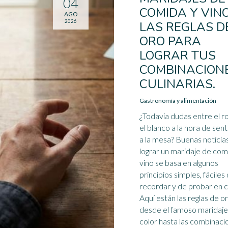
04
COMIDA Y VINO
AGO
2026
LAS REGLAS D
ORO PARA
LOGRAR TUS
COMBINACION
CULINARIAS.
Gastronomía y alimentación
¿Todavía dudas entre el ro
el blanco a la hora de sen
a la mesa? Buenas noticia
lograr un maridaje de com
vino se basa en algunos
principios simples, fáciles
recordar y de probar en c
Aquí están las reglas de or
desde el famoso maridaje
color hasta las combinaci