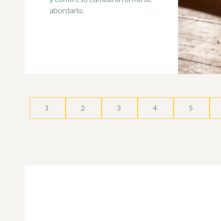
abordarlo.
1
2
3
4
5