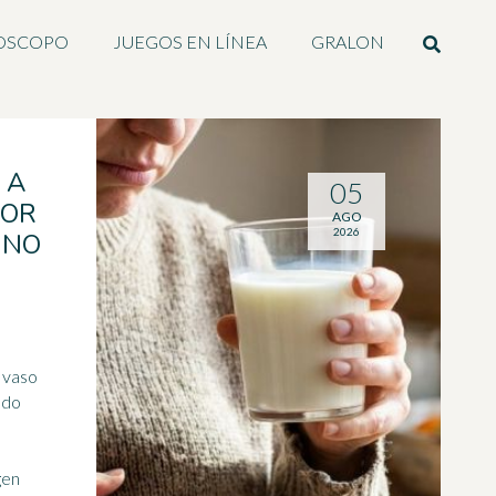
OSCOPO
JUEGOS EN LÍNEA
GRALON
 A
05
POR
AGO
2026
 NO
 vaso
ado
gen