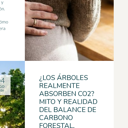
 y
ón.
 cómo
era
¿LOS ÁRBOLES
04
REALMENTE
GO
026
ABSORBEN CO2?
MITO Y REALIDAD
DEL BALANCE DE
CARBONO
FORESTAL.