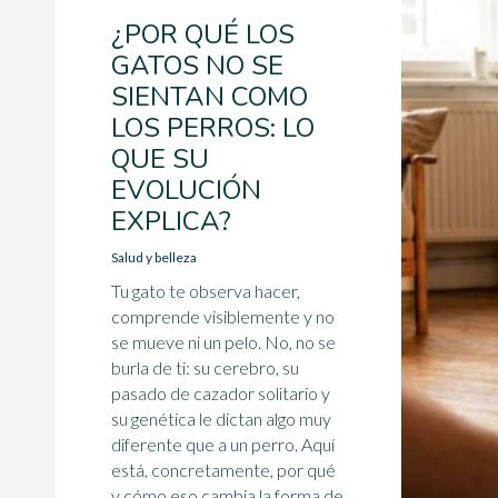
¿POR QUÉ LOS
GATOS NO SE
SIENTAN COMO
LOS PERROS: LO
QUE SU
EVOLUCIÓN
EXPLICA?
Salud y belleza
Tu gato te observa hacer,
comprende visiblemente y no
se mueve ni un pelo. No, no se
burla de ti: su cerebro, su
pasado de cazador solitario y
su genética le dictan algo muy
diferente que a un perro. Aquí
está, concretamente, por qué
y cómo eso cambia la forma de