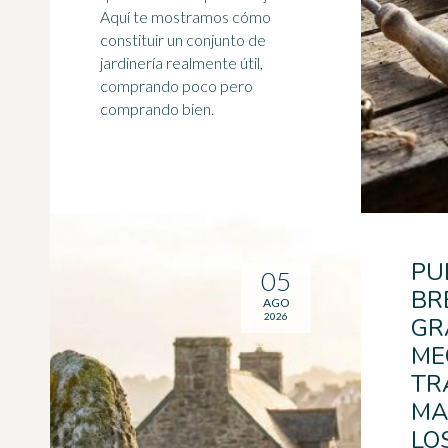
Aquí te mostramos cómo
constituir un conjunto de
jardinería realmente útil,
comprando poco pero
comprando bien.
PU
05
BR
AGO
2026
GR
ME
TR
MA
LO