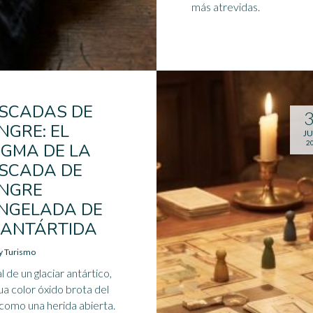
más atrevidas.
SCADAS DE
NGRE: EL
JU
2
IGMA DE LA
SCADA DE
NGRE
NGELADA DE
 ANTÁRTIDA
 y Turismo
al de un glaciar antártico,
ua color óxido brota del
 como una herida abierta.