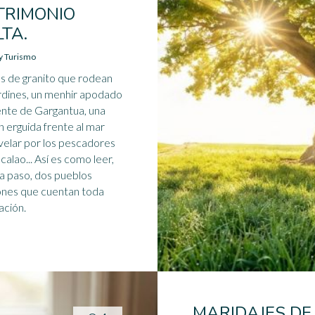
TRIMONIO
LTA.
 y Turismo
 de granito que rodean
ardines, un menhir apodado
ente de Gargantua, una
n erguida frente al mar
velar por los pescadores
calao... Así es como leer,
a paso, dos pueblos
nes que cuentan toda
ación.
MARIDAJES DE