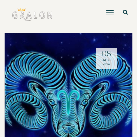
08
AGO
2026