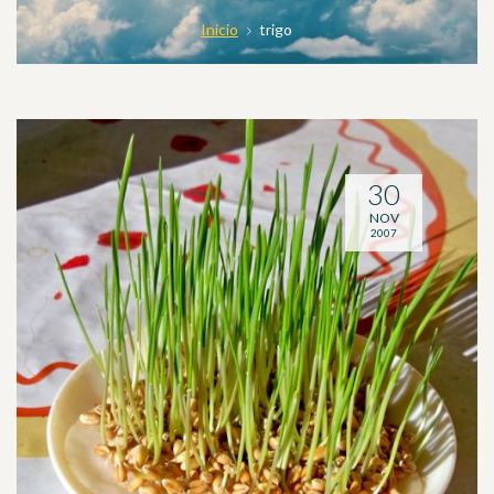
Inicio
trigo
30
NOV
2007