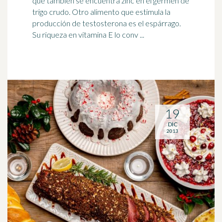
que también se encuentra zinc en el germen de
trigo
crudo. Otro alimento que estimula la
producción de testosterona es el espárrago.
Su riqueza en vitamina E lo conv ...
19
DIC
2013