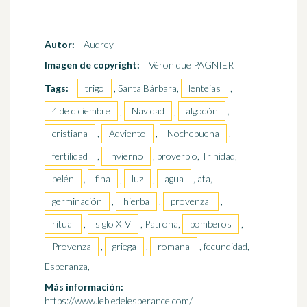
Autor:
Audrey
Imagen de copyright:
Véronique PAGNIER
Tags:
trigo
, Santa Bárbara,
lentejas
,
4 de diciembre
,
Navidad
,
algodón
,
cristiana
,
Adviento
,
Nochebuena
,
fertilidad
,
invierno
, proverbio, Trinidad,
belén
,
fina
,
luz
,
agua
, ata,
germinación
,
hierba
,
provenzal
,
ritual
,
siglo XIV
, Patrona,
bomberos
,
Provenza
,
griega
,
romana
, fecundidad,
Esperanza,
Más información:
https://www.lebledelesperance.com/