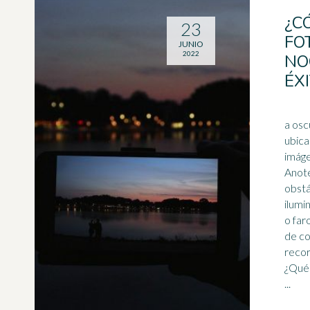
¿C
23
FO
JUNIO
2022
NO
ÉX
a osc
ubica
imáge
Anote
obstá
ilumi
o far
de co
recor
¿Qué 
...