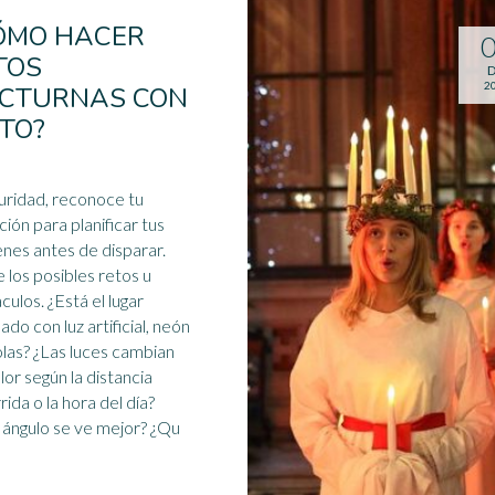
ÓMO HACER
TOS
D
2
CTURNAS CON
ITO?
uridad, reconoce tu
ción para planificar tus
nes antes de disparar.
 los posibles retos u
culos. ¿Está el lugar
nado con
luz
artificial, neón
olas? ¿Las luces cambian
lor según la distancia
rida o la hora del día?
ángulo se ve mejor? ¿Qu