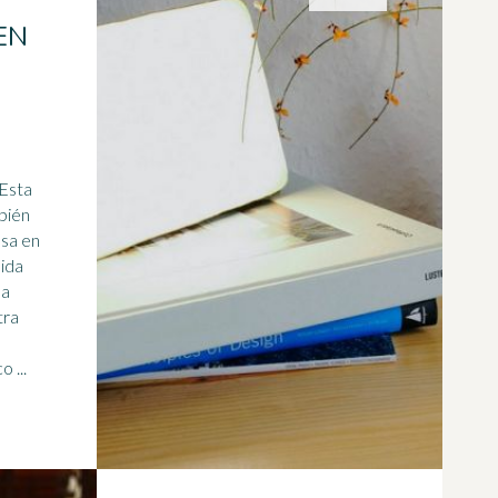
EN
 Esta
bién
asa en
bida
na
tra
 ...