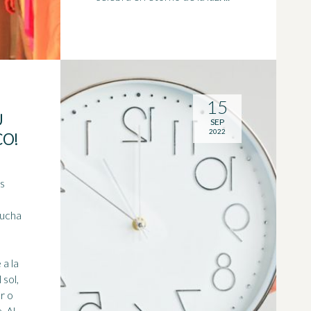
15
U
SEP
2022
CO!
es
ducha
a la
 sol,
r o
Al