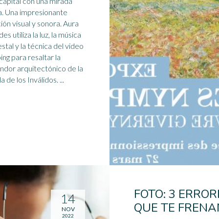
 capital con una mirada
. Una impresionante
ión visual y sonora. Aura
des utiliza la
luz
, la música
stal y la técnica del video
ng para resaltar la
ndor arquitectónico de la
Cúpula de los Inválidos. ...
FOTO: 3 ERROR
14
QUE TE FRENA
NOV
2022