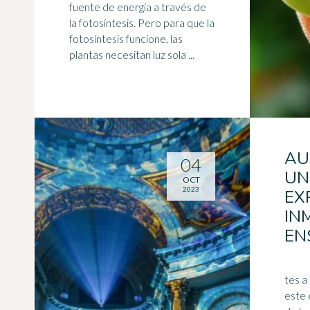
fuente de energía a través de
la fotosíntesis. Pero para que la
fotosíntesis funcione, las
plantas necesitan luz sola ...
AU
04
UN
OCT
2023
EX
IN
EN
tes a
este