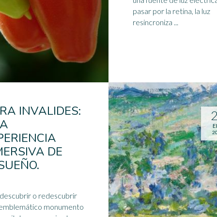
pasar por la retina, la luz
resincroniza ...
RA INVALIDES:
A
E
2
PERIENCIA
MERSIVA DE
SUEÑO.
 descubrir o redescubrir
 emblemático monumento