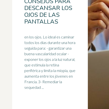
CONSEJOS PARA
DESCANSAR LOS
OJOS DE LAS
PANTALLAS
en los ojos. Lo ideal es caminar
todos los días durante una hora
seguida para: - garantizar una
buena vascularidad ocular -
exponer los ojos a la
luz
natural,
que estimula la retina
periférica y limita la miopía, que
aumenta entre los jóvenes en
Francia. 3- Remediar la
sequedad ...