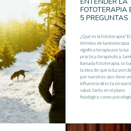
ENTENDER LA
FOTOTERAPIA 
5 PREGUNTAS
¿Qué es la fototerapia? El
término de lumnoterapia
significa terapia por la
luz
.
práctica terapéutica, tam
llamada fototerapia, se b
la idea de que la luz perci
por nuestros ojos tiene u
influencia directa en nues
salud, tanto en el plano
fisiológico como psicológico