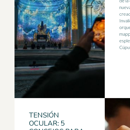
de la
nueva
creac
Invali
orque
mappi
esple
TENSIÓN
OCULAR: 5