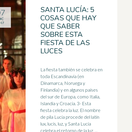
SANTA LUCÍA: 5
07
COSAS QUE HAY
IC
017
QUE SABER
SOBRE ESTA
FIESTA DE LAS
LUCES
La fiesta también se celebra en
toda Escandinavia (en
Dinamarca, Noruega y
Finlandia) y en algunos países
del sur de Europa, como Italia,
Islandia y Croacia. 3- Esta
fiesta celebra la
luz
. El nombre
de pila Lucía procede del latín
lux, lucis, luz, y Santa Lucía
celebra el retorno de la luz. ...