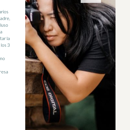
arios
adre,
cluso
la
tar la
 no
eresa