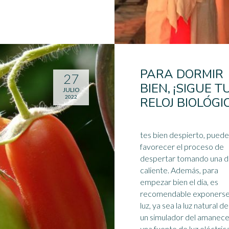
PARA DORMIR
27
BIEN, ¡SIGUE T
JULIO
2022
RELOJ BIOLÓGI
tes bien despierto, pued
favorecer el proceso de
despertar tomando una 
caliente. Además, para
empezar bien el día, es
recomendable exponerse 
luz
, ya sea la luz natural del
un simulador del amanece
una fuente de luz eléctrica. 