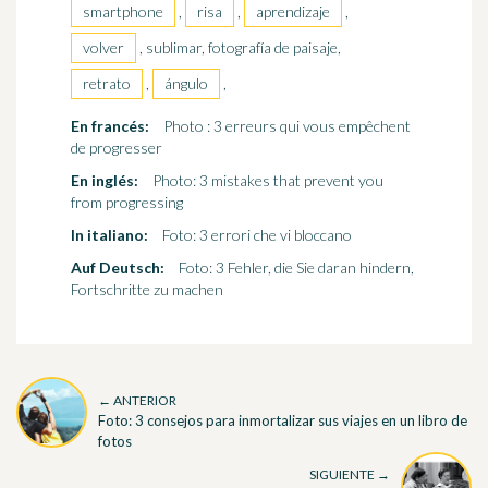
smartphone
,
risa
,
aprendizaje
,
volver
, sublimar, fotografía de paisaje,
retrato
,
ángulo
,
En francés:
Photo : 3 erreurs qui vous empêchent
de progresser
En inglés:
Photo: 3 mistakes that prevent you
from progressing
In italiano:
Foto: 3 errori che vi bloccano
Auf Deutsch:
Foto: 3 Fehler, die Sie daran hindern,
Fortschritte zu machen
← ANTERIOR
Foto: 3 consejos para inmortalizar sus viajes en un libro de
fotos
SIGUIENTE →