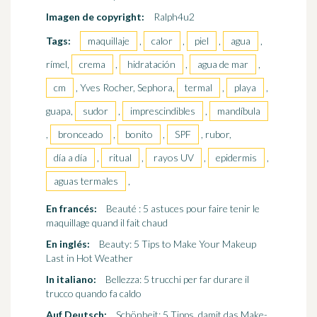
Imagen de copyright:
Ralph4u2
Tags:
maquillaje
,
calor
,
piel
,
agua
,
rímel,
crema
,
hidratación
,
agua de mar
,
cm
, Yves Rocher, Sephora,
termal
,
playa
,
guapa,
sudor
,
imprescindibles
,
mandíbula
,
bronceado
,
bonito
,
SPF
, rubor,
día a día
,
ritual
,
rayos UV
,
epidermis
,
aguas termales
,
En francés:
Beauté : 5 astuces pour faire tenir le
maquillage quand il fait chaud
En inglés:
Beauty: 5 Tips to Make Your Makeup
Last in Hot Weather
In italiano:
Bellezza: 5 trucchi per far durare il
trucco quando fa caldo
Auf Deutsch:
Schönheit: 5 Tipps, damit das Make-