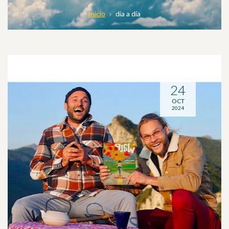
Inicio
día a día
24
OCT
2024