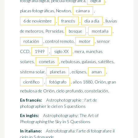
fotografía digital, película fotográfica,
digital
,
placas fotográficas, Newton,
cámara
,
6 de noviembre
,
francés
,
día a día
, lluvias
de meteoros, Perseidas,
bosque
,
montaña
,
rotación
, control remoto,
motor
, sensor
CCD,
1949
,
siglo XX
, mera, manchas
solares,
cometas
, nebulosas, galaxias, satélites,
sistema solar,
planetas
, eclipses,
aman
,
científico
,
fotógrafo
, años 1880, Orión, gran
nebulosa de Orión, cielo profundo, constelación,
En francés:
Astrophotographie : l'art de
photographier le ciel en 5 questions
En inglés:
Astrophotography: The Art of
Photographing the Sky in 5 Questions
In italiano:
Astrofotografia: l'arte di fotografare il
cielo in 5 domande