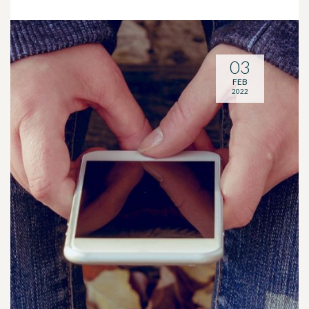
03
FEB
2022