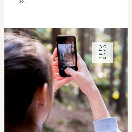
so ...
23
AGO
2024