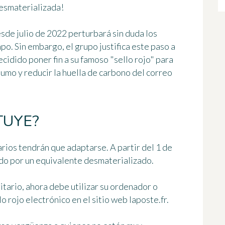
desmaterializada!
sde julio de 2022 perturbará sin duda los
po. Sin embargo, el grupo justifica este paso a
ecidido poner fin a su famoso "sello rojo" para
umo y reducir la huella de carbono del correo
TUYE?
uarios tendrán que adaptarse. A partir del 1 de
ido por un equivalente desmaterializado.
ritario, ahora debe utilizar su ordenador o
llo rojo electrónico en el sitio web laposte.fr
.