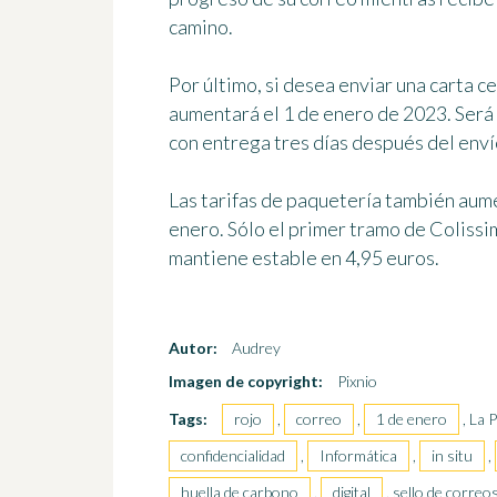
camino.
Por último, si desea enviar una carta c
aumentará el 1 de enero de 2023. Será 
con entrega tres días después del enví
Las tarifas de paquetería también aume
enero. Sólo el primer tramo de Colissi
mantiene estable en 4,95 euros.
Autor:
Audrey
Imagen de copyright:
Pixnio
Tags:
rojo
,
correo
,
1 de enero
, La 
confidencialidad
,
Informática
,
in situ
,
huella de carbono
,
digital
, sello de correo