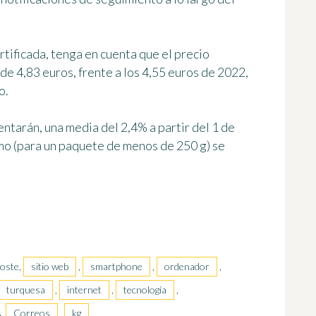
ertificada, tenga en cuenta que el precio
de 4,83 euros, frente a los 4,55 euros de 2022,
o.
ntarán, una media del 2,4% a partir del 1 de
mo (para un paquete de menos de 250 g) se
Poste,
sitio web
,
smartphone
,
ordenador
,
turquesa
,
internet
,
tecnología
,
s,
Correos
,
kg
,