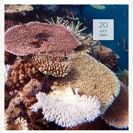
20
OCT
2009