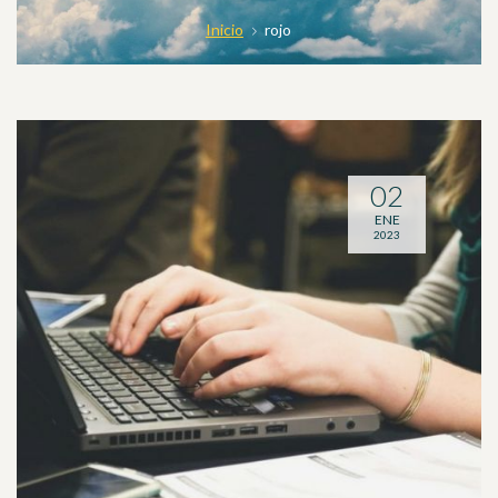
Inicio
rojo
02
ENE
2023