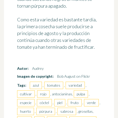
tornan púrpura apagado
.
Como esta variedad es bastante tardía,
la primera cosecha suele producirse
a
principios de agosto
y la producción
continúa cuando otras variedades de
tomate ya han terminado de fructificar.
Autor:
Audrey
Imagen de copyright:
Bob August on Flickr
Tags:
azul
,
tomates
,
variedad
,
cultivar
,
rojo
, antocianinas,
pulpa
,
especie
,
cóctel
,
piel
,
fruto
,
verde
,
huerto
,
púrpura
,
sabrosa
, grosellas,