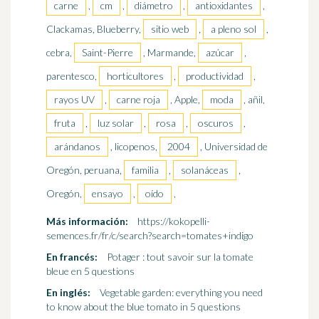
carne
,
cm
,
diámetro
,
antioxidantes
,
Clackamas, Blueberry,
sitio web
,
a pleno sol
,
cebra,
Saint-Pierre
, Marmande,
azúcar
,
parentesco,
horticultores
,
productividad
,
rayos UV
,
carne roja
, Apple,
moda
, añil,
fruta
,
luz solar
,
rosa
,
oscuros
,
arándanos
, licopenos,
2004
, Universidad de
Oregón, peruana,
familia
,
solanáceas
,
Oregón,
ensayo
,
oído
,
Más información:
https://kokopelli-
semences.fr/fr/c/search?search=tomates+indigo
En francés:
Potager : tout savoir sur la tomate
bleue en 5 questions
En inglés:
Vegetable garden: everything you need
to know about the blue tomato in 5 questions