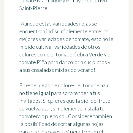
tomate Marmande y el muy productivo
Saint-Pierre.
¡Aunque estas variedades rojas se
encuentran indiscutiblemente entre las
mejores variedades de tomate, esto no le
impide cultivar variedades de otros
colores como el tomate Cebra Verde y el
tomate Piña
para dar color a sus platos
y
a sus ensaladas mixtas de verano!
En este juego de colores, el tomate azul
no tiene igual
para sorprender a tus
invitados
. Si quieres que la piel del fruto
se vuelva azul, simplemente
instala tu
tomatera a pleno sol
. Considere también
la posibilidad de cortar algunas hojas
para que los rayos UV penetren en el