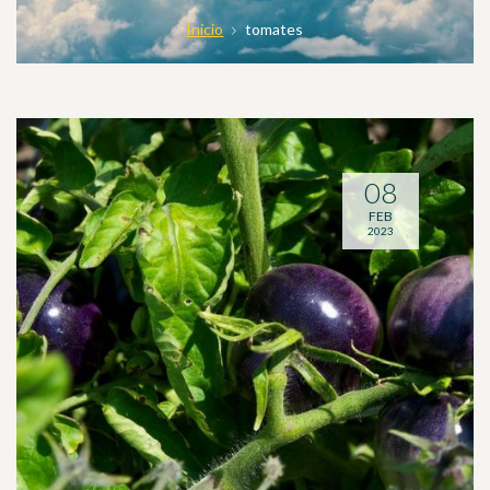
Inicio
tomates
08
FEB
2023