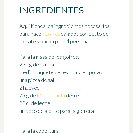
INGREDIENTES
Aquí tienes los ingredientes necesarios
para hacer
Gofres
salados con pesto de
tomate y bacon
para 4 personas
.
Para la masa de los gofres
.
250 g de harina
medio paquete de levadura en polvo
una pizca de sal
2 huevos
75 g de
Mantequilla
derretida
20 cl de leche
un poco de aceite para la gofrera
Para la cobertura