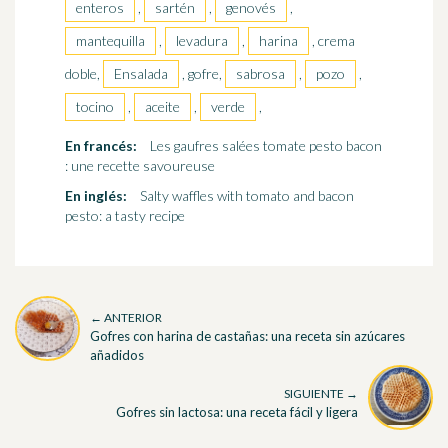
enteros
,
sartén
,
genovés
,
mantequilla
,
levadura
,
harina
, crema
doble,
Ensalada
, gofre,
sabrosa
,
pozo
,
tocino
,
aceite
,
verde
,
En francés:
Les gaufres salées tomate pesto bacon
: une recette savoureuse
En inglés:
Salty waffles with tomato and bacon
pesto: a tasty recipe
← ANTERIOR
Gofres con harina de castañas: una receta sin azúcares
añadidos
SIGUIENTE →
Gofres sin lactosa: una receta fácil y ligera