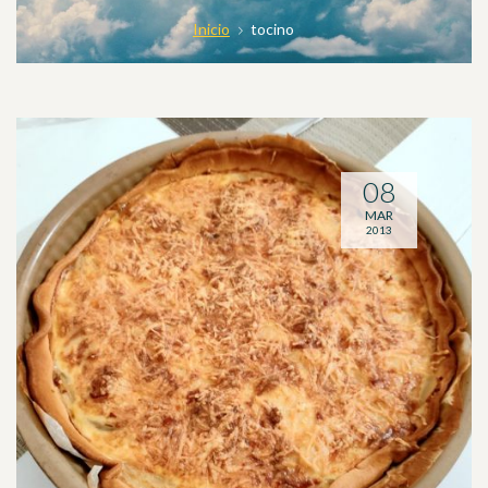
Inicio
tocino
08
MAR
2013