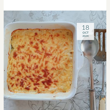
18
OCT
2024