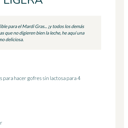
Y LIGERA
ible para el Mardi Gras... ¡y todos los demás
as que no digieren bien la leche, he aquí una
mo deliciosa.
s para hacer gofres sin lactosa
para 4
r