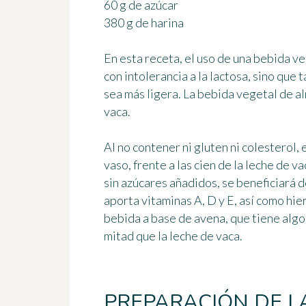
60 g de azúcar
380 g de harina
En esta receta, el uso de una bebida ve
con intolerancia a la lactosa, sino que
sea más ligera. La bebida vegetal de a
vaca.
Al no contener ni gluten ni colesterol, 
vaso, frente a las cien de la leche de 
sin azúcares añadidos, se beneficiará 
aporta vitaminas A, D y E, así como hier
bebida a base de avena, que tiene algo
mitad que la leche de vaca.
PREPARACIÓN DE L