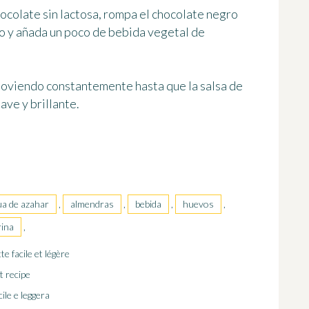
hocolate sin lactosa
, rompa el chocolate negro
zo y añada un poco de bebida vegetal de
emoviendo constantemente hasta que la salsa de
ave y brillante
.
ua de azahar
,
almendras
,
bebida
,
huevos
,
rina
,
e facile et légère
t recipe
ile e leggera