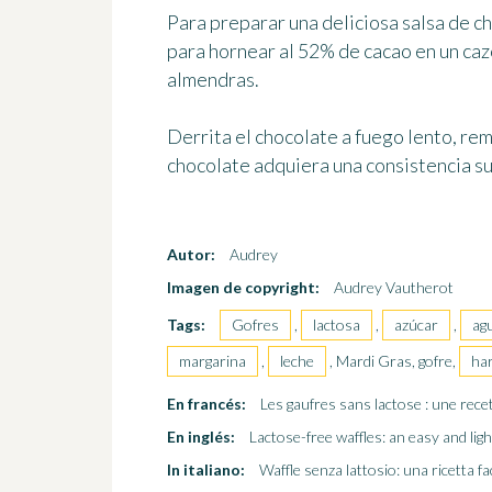
Para preparar
una deliciosa salsa de c
para hornear al 52% de cacao en un ca
almendras.
Derrita el chocolate a fuego lento, r
chocolate adquiera
una consistencia su
Autor:
Audrey
Imagen de copyright:
Audrey Vautherot
Tags:
Gofres
,
lactosa
,
azúcar
,
ag
margarina
,
leche
, Mardi Gras, gofre,
ha
En francés:
Les gaufres sans lactose : une recett
En inglés:
Lactose-free waffles: an easy and ligh
In italiano:
Waffle senza lattosio: una ricetta fac