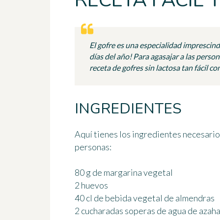
RECETA FÁCIL 
El gofre es una especialidad imprescind
días del año! Para agasajar a las person
receta de gofres sin lactosa tan fácil co
INGREDIENTES
Aquí tienes los ingredientes necesario
personas
:
80 g de margarina vegetal
2 huevos
40 cl de bebida vegetal de almendras
2 cucharadas soperas de agua de azaha