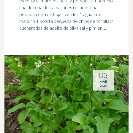
melón y camarones para 2 personas: 1 pomelo
una docena de camarones rosados una
pequeña caja de hojas verdes 1 aguacate
maduro 1 bolsita pequeña de chips de tortilla 2
cucharadas de aceite de oliva sal y pimien ...
03
MAR
2023