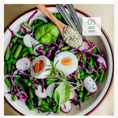
05
OCT
2021