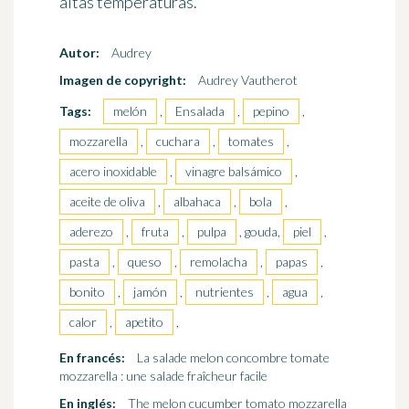
altas temperaturas.
Autor:
Audrey
Imagen de copyright:
Audrey Vautherot
Tags:
melón
,
Ensalada
,
pepino
,
mozzarella
,
cuchara
,
tomates
,
acero inoxidable
,
vinagre balsámico
,
aceite de oliva
,
albahaca
,
bola
,
aderezo
,
fruta
,
pulpa
, gouda,
piel
,
pasta
,
queso
,
remolacha
,
papas
,
bonito
,
jamón
,
nutrientes
,
agua
,
calor
,
apetito
,
En francés:
La salade melon concombre tomate
mozzarella : une salade fraîcheur facile
En inglés:
The melon cucumber tomato mozzarella