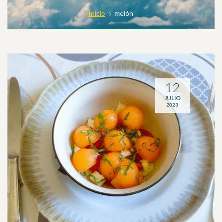
Inicio
melón
12
JULIO
2023