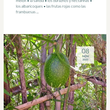
melón
• la sandía • los duraznos y nectarinas •
los albaricoques • las frutas rojas como las
frambuesas ...
08
NOV
2023