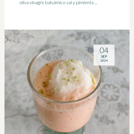
oliva vinagre balsámico sal y pimienta ...
04
SEP
2024