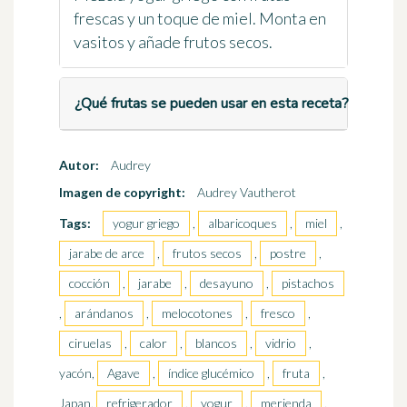
frescas y un toque de miel. Monta en
vasitos y añade frutos secos.
¿Qué frutas se pueden usar en esta receta?
Autor:
Audrey
Imagen de copyright:
Audrey Vautherot
Tags:
yogur griego
,
albaricoques
,
miel
,
jarabe de arce
,
frutos secos
,
postre
,
cocción
,
jarabe
,
desayuno
,
pistachos
,
arándanos
,
melocotones
,
fresco
,
ciruelas
,
calor
,
blancos
,
vidrio
,
yacón,
Agave
,
índice glucémico
,
fruta
,
Japan,
refrigerador
,
yogur
,
merienda
,