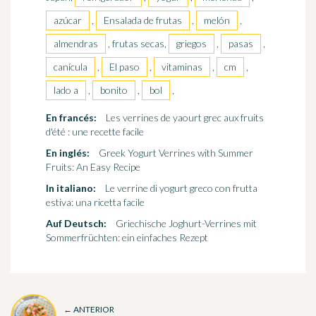
azúcar
,
Ensalada de frutas
,
melón
,
almendras
, frutas secas,
griegos
,
pasas
,
canícula
,
El paso
,
vitaminas
,
cm
,
lado a
,
bonito
,
bol
,
En francés:
Les verrines de yaourt grec aux fruits
d'été : une recette facile
En inglés:
Greek Yogurt Verrines with Summer
Fruits: An Easy Recipe
In italiano:
Le verrine di yogurt greco con frutta
estiva: una ricetta facile
Auf Deutsch:
Griechische Joghurt-Verrines mit
Sommerfrüchten: ein einfaches Rezept
← ANTERIOR