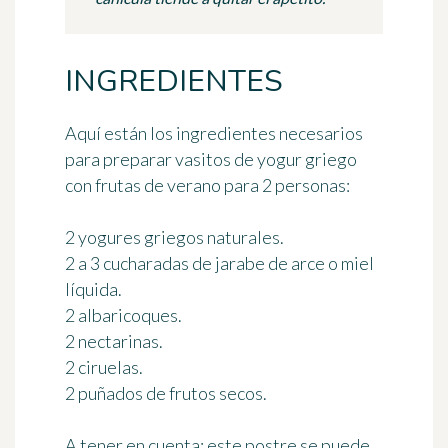
INGREDIENTES
Aquí están los ingredientes necesarios
para preparar vasitos de yogur griego
con frutas de verano
para 2 personas
:
2 yogures griegos naturales.
2 a 3 cucharadas de jarabe de arce o miel
líquida.
2 albaricoques.
2 nectarinas.
2 ciruelas.
2 puñados de frutos secos.
A tener en cuenta:
este postre se puede