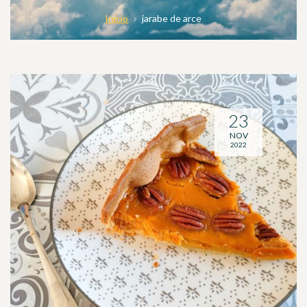
Inicio
jarabe de arce
23
NOV
2022