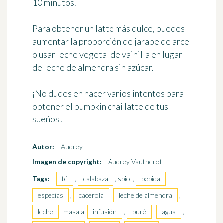
10 minutos.
Para obtener un latte más dulce, puedes
aumentar la proporción de jarabe de arce
o usar leche vegetal de vainilla en lugar
de leche de almendra sin azúcar.
¡No dudes en hacer varios intentos para
obtener el pumpkin chai latte de tus
sueños!
Autor:
Audrey
Imagen de copyright:
Audrey Vautherot
Tags:
té
,
calabaza
, spice,
bebida
,
especias
,
cacerola
,
leche de almendra
,
leche
, masala,
infusión
,
puré
,
agua
,