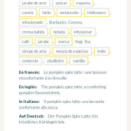
jarabe de arce
,
azúcar
,
espuma
,
canela
,
hielo
,
melancolía
,
Halloween
,
infusionado
, Starbucks, Corona,
crema batida
,
helada
,
infusionar
,
café
,
jarabe
,
marca
, Yogi, Tea,
sirope de arce
,
mezcla de especias
,
indio
,
comercio
,
ebullición
,
vainilla
,
En francés:
Le pumpkin spice latte : une boisson
réconfortante à la citrouille
En inglés:
The pumpkin spice latte: a comforting
pumpkin-flavored drink.
In italiano:
Il pumpkin spice latte: una bevanda
confortante alla zucca.
Auf Deutsch:
Der Pumpkin Spice Latte: Ein
tröstliches Kürbisgetränk