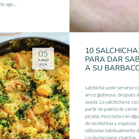
de agu ...
10 SALCHICHA
05
PARA DAR SA
JUNIO
2024
A SU BARBAC
salchicha suele servirse c
arroz glutinoso, después 
asada. La salchicha se coc
partir de paleta de cerdo
picada, mezclada con alg
de las hierbas y
especias
utilizadas habitualmente e
cocina laosiana: chalotas,