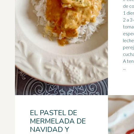
de co
1 die
2 a 3
tomat
espe
leche
pereji
cucha
A ten
...
EL PASTEL DE
MERMELADA DE
NAVIDAD Y