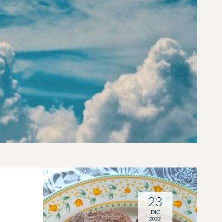
23
DIC
2022