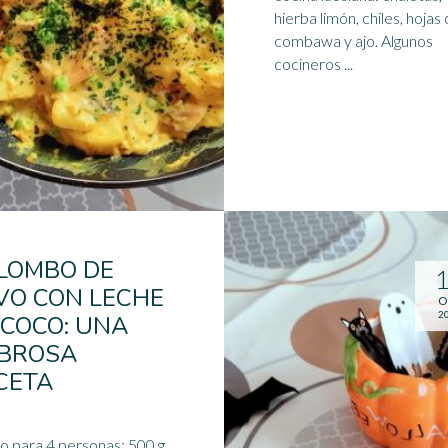
hierba limón, chiles, hojas
combawa y ajo. Algunos
cocineros ...
LOMBO DE
VO CON LECHE
O
2
 COCO: UNA
BROSA
CETA
 para 4 personas: 500 g