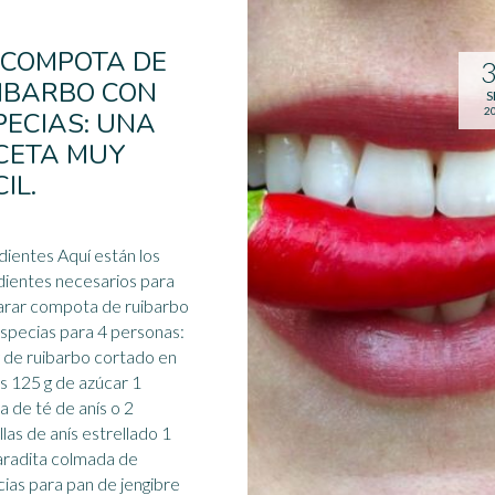
 COMPOTA DE
IBARBO CON
S
2
PECIAS: UNA
CETA MUY
IL.
dientes Aquí están los
dientes necesarios para
arar compota de ruibarbo
specias
para 4 personas:
 de ruibarbo cortado en
s 125 g de azúcar 1
ta de té de anís o 2
llas de anís estrellado 1
radita colmada de
ias para pan de jengibre