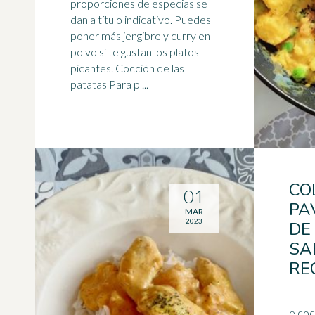
proporciones de
especias
se
dan a título indicativo. Puedes
poner más jengibre y curry en
polvo si te gustan los platos
picantes. Cocción de las
patatas Para p ...
CO
01
PA
MAR
2023
DE
SA
RE
e coco