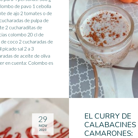
lombo de pavo 1 cebolla
nte de ajo 2 tomates o de
 cucharadas de pulpa de
e 2 cucharaditas de
cias
colombo 20 cl de
 de coco 2 cucharadas de
l picado sal 2 a 3
radas de aceite de oliva
er en cuenta: Colombo es
EL CURRY DE
29
CALABACINES
NOV
2023
CAMARONES: