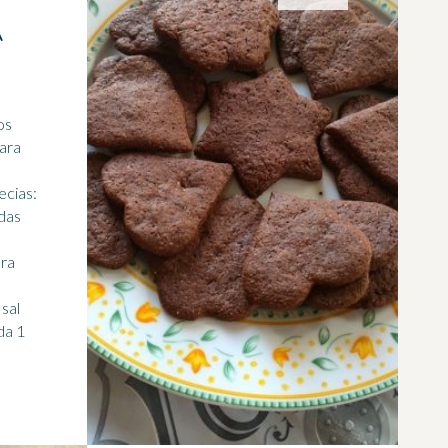
A
os
para
ecias
:
adas
ara
sal
da 1