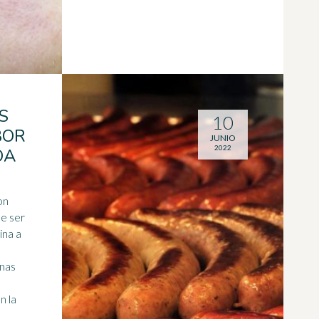
S
10
BOR
JUNIO
2022
OA
on
de ser
ina a
unas
n la