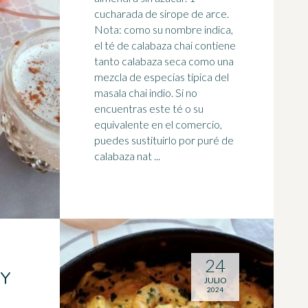
cucharada de sirope de arce.
Nota: como su nombre indica,
el té de calabaza chai contiene
tanto calabaza seca como una
mezcla de
especias
típica del
masala chai indio. Si no
encuentras este té o su
equivalente en el comercio,
puedes sustituirlo por puré de
calabaza nat ...
24
 Y
JULIO
2024