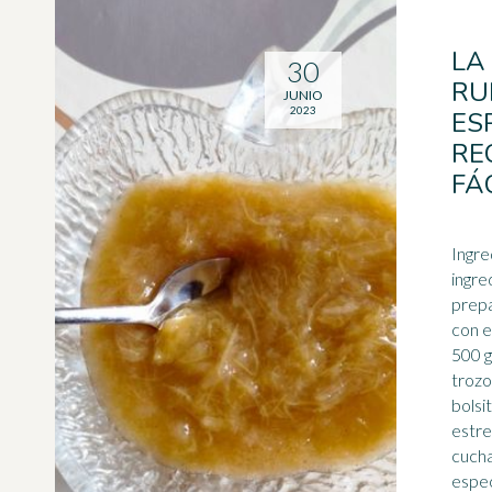
LA
30
RU
JUNIO
2023
ES
RE
FÁC
Ingre
ingre
prep
con
e
500 g
trozo
bolsi
estre
cucha
espec