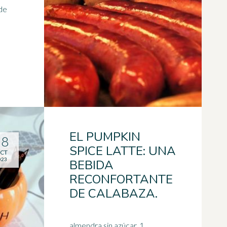
 de
EL PUMPKIN
18
SPICE LATTE: UNA
CT
023
BEBIDA
RECONFORTANTE
DE CALABAZA.
almendra sin azúcar. 1