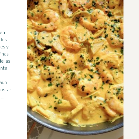
 en
nes y
finas
de las
ante
 aún
tostar
..