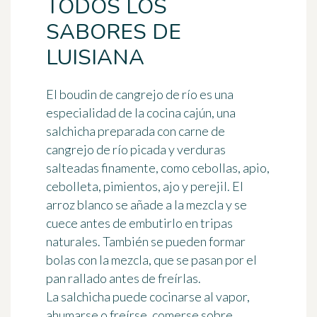
TODOS LOS
SABORES DE
LUISIANA
El boudin de cangrejo de río es una
especialidad de la cocina cajún
, una
salchicha preparada con carne de
cangrejo de río picada y verduras
salteadas finamente, como cebollas, apio,
cebolleta, pimientos, ajo y perejil. El
arroz blanco se añade a la
mezcla
y se
cuece antes de embutirlo en tripas
naturales. También se pueden formar
bolas con la mezcla, que se pasan por el
pan rallado antes de freírlas.
La salchicha puede cocinarse al vapor,
ahumarse o freírse, comerse sobre