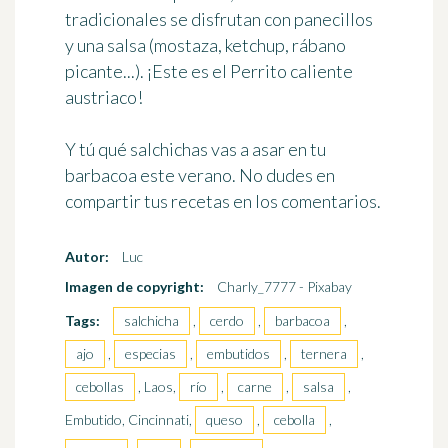
tradicionales se disfrutan con panecillos
y una salsa (mostaza, ketchup, rábano
picante...). ¡Este es el
Perrito caliente
austriaco
!
Y tú qué salchichas vas a asar en tu
barbacoa este verano. No dudes en
compartir tus recetas en los comentarios.
Autor:
Luc
Imagen de copyright:
Charly_7777 - Pixabay
Tags:
salchicha
,
cerdo
,
barbacoa
,
ajo
,
especias
,
embutidos
,
ternera
,
cebollas
, Laos,
río
,
carne
,
salsa
,
Embutido, Cincinnati,
queso
,
cebolla
,