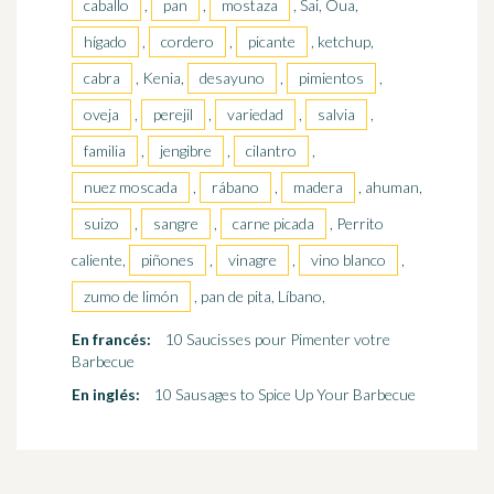
caballo
,
pan
,
mostaza
, Sai, Oua,
hígado
,
cordero
,
picante
, ketchup,
cabra
, Kenia,
desayuno
,
pimientos
,
oveja
,
perejil
,
variedad
,
salvia
,
familia
,
jengibre
,
cilantro
,
nuez moscada
,
rábano
,
madera
, ahuman,
suizo
,
sangre
,
carne picada
, Perrito
caliente,
piñones
,
vinagre
,
vino blanco
,
zumo de limón
, pan de pita, Líbano,
En francés:
10 Saucisses pour Pimenter votre
Barbecue
En inglés:
10 Sausages to Spice Up Your Barbecue