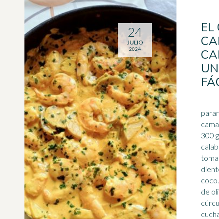
EL
24
CA
JULIO
2024
CA
UN
FÁ
parar
camar
300 g
calab
tomat
dien
coco.
de ol
cúrcu
cucha