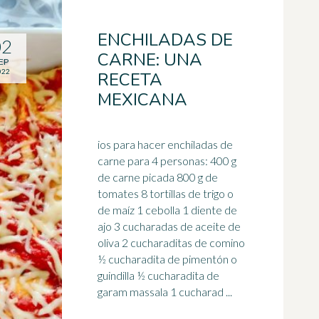
ENCHILADAS DE
02
CARNE: UNA
EP
022
RECETA
MEXICANA
ios para hacer enchiladas de
carne para 4 personas: 400 g
de carne picada 800 g de
tomates 8 tortillas de trigo o
de maíz 1 cebolla 1 diente de
ajo
3 cucharadas de aceite de
oliva 2 cucharaditas de comino
½ cucharadita de pimentón o
guindilla ½ cucharadita de
garam massala 1 cucharad ...