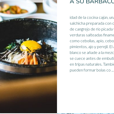
A SU BARBAC
idad de la cocina cajún, un
salchicha preparada con 
de cangrejo de río picada 
verduras salteadas finam
como cebollas, apio, cebol
pimientos,
ajo
y perejil. El
blanco se añade a la mezc
se cuece antes de embuti
en tripas naturales. Tambi
pueden formar bolas co ...