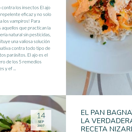
o contra los insectos El
ajo
 repelente eficaz y no solo
a los vampiros! Para
 aquellos que practican la
ería natural sin pesticidas,
ituye una valiosa solución
nativa contra todo tipo de
parásitos. El ajo es el
ro de los 5 remedios
s y ef ...
EL PAN BAGNA
14
LA VERDADER
SEP
2007
RECETA NIZA