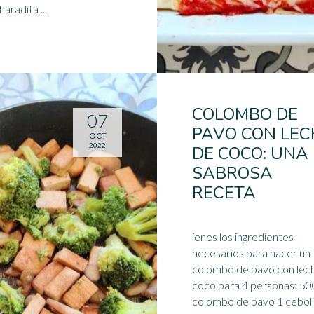
1 cucharadita ...
COLOMBO DE
07
PAVO CON LEC
OCT
2022
DE COCO: UNA
SABROSA
RECETA
ienes los ingredientes
necesarios para hacer un
colombo de pavo con lec
coco para 4 personas: 500 g de
colombo de pavo 1 ceboll