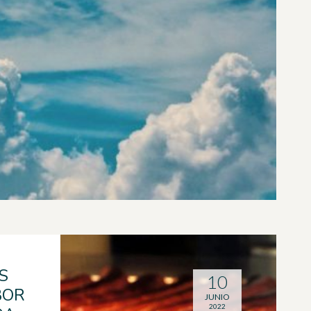
S
10
BOR
JUNIO
2022