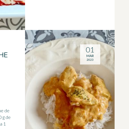
01
HE
MAR
2023
he de
a 1