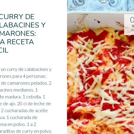
 CURRY DE
LABACINES Y
S
2
MARONES:
A RECETA
CIL
 un curry de calabacines y
ones para 4 personas:
 de camarones pelados. 2
acines medianos. 1
e madura. 1 cebolla. 1
te de
ajo
. 20 cl de leche de
 2 cucharadas de aceite
iva. 1 cucharada de
ma en polvo. 1 a 2
raditas de curry en polvo.