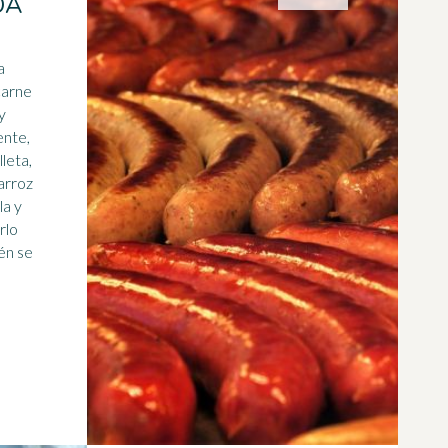
OA
a
carne
y
ente,
leta,
 arroz
la y
rlo
én se