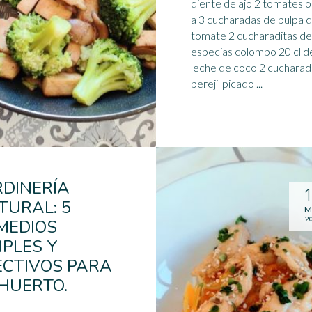
diente de
ajo
2 tomates o
a 3 cucharadas de pulpa 
tomate 2 cucharaditas de
especias colombo 20 cl d
leche de coco 2 cucharad
perejil picado ...
RDINERÍA
TURAL: 5
M
2
MEDIOS
MPLES Y
ECTIVOS PARA
 HUERTO.