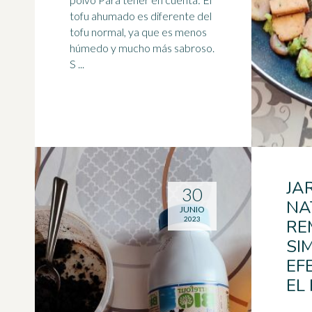
tofu ahumado es diferente del
tofu normal, ya que es menos
húmedo y mucho más sabroso.
S ...
JA
30
NA
JUNIO
2023
RE
SI
EF
EL