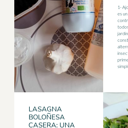
1- Aj
es un
contr
todos
jardin
const
alter
insectos 
prime
simple
LASAGNA
BOLOÑESA
CASERA: UNA