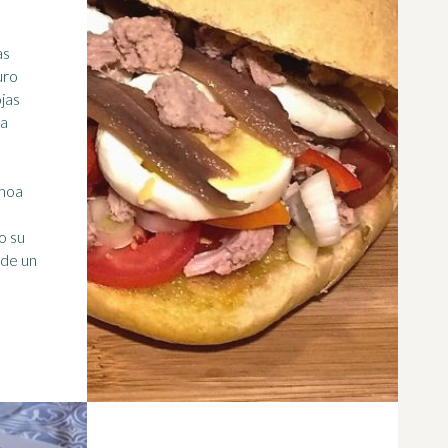
as
uro
jas
va
choa
o su
 de un