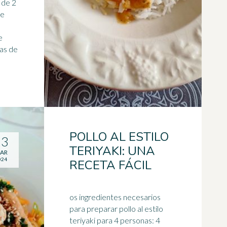
 de 2
de
e
as de
POLLO AL ESTILO
13
TERIYAKI: UNA
AR
024
RECETA FÁCIL
os ingredientes necesarios
para preparar pollo al estilo
teriyaki para 4 personas: 4