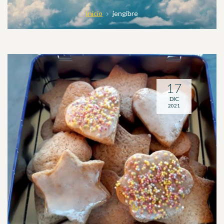
Inicio
jengibre
17
DIC
2021