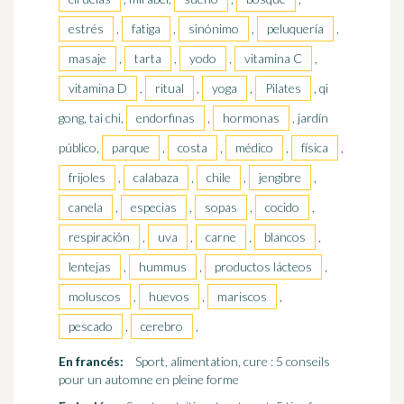
estrés
,
fatiga
,
sinónimo
,
peluquería
,
masaje
,
tarta
,
yodo
,
vitamina C
,
vitamina D
,
ritual
,
yoga
,
Pilates
, qi
gong, tai chi,
endorfinas
,
hormonas
, jardín
público,
parque
,
costa
,
médico
,
física
,
frijoles
,
calabaza
,
chile
,
jengibre
,
canela
,
especias
,
sopas
,
cocido
,
respiración
,
uva
,
carne
,
blancos
,
lentejas
,
hummus
,
productos lácteos
,
moluscos
,
huevos
,
mariscos
,
pescado
,
cerebro
,
En francés:
Sport, alimentation, cure : 5 conseils
pour un automne en pleine forme