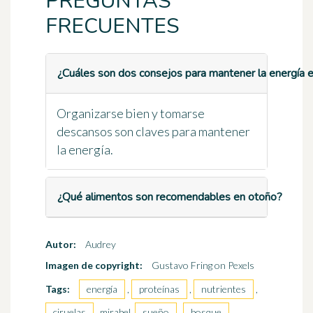
PREGUNTAS
FRECUENTES
¿Cuáles son dos consejos para mantener la energía 
Organizarse bien y tomarse
descansos son claves para mantener
la energía.
¿Qué alimentos son recomendables en otoño?
Autor:
Audrey
Imagen de copyright:
Gustavo Fring on Pexels
Tags:
energía
,
proteínas
,
nutrientes
,
ciruelas
, mirabel,
sueño
,
bosque
,