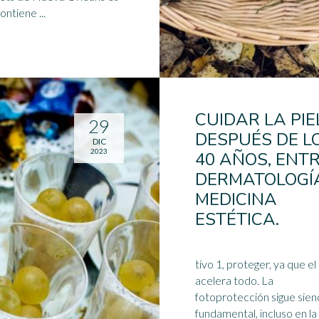
ontiene ...
CUIDAR LA PIE
29
DESPUÉS DE L
DIC
2023
40 AÑOS, ENT
DERMATOLOGÍ
MEDICINA
ESTÉTICA.
tivo 1, proteger, ya que el 
acelera todo. La
fotoprotección sigue sie
fundamental, incluso en la