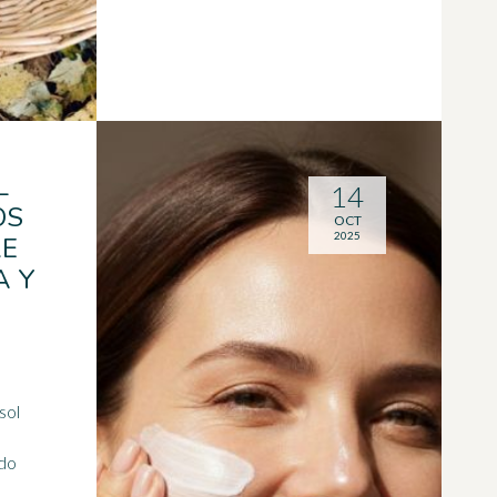
L
14
OS
OCT
2025
RE
A Y
sol
ndo