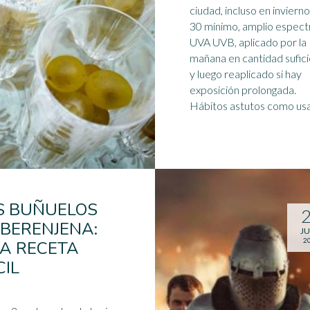
ciudad, incluso en invierno. S
30 mínimo, amplio espect
UVA UVB, aplicado por la
mañana en cantidad sufic
y luego reaplicado si hay
exposición prolongada.
Hábitos astutos como usar
S BUÑUELOS
 BERENJENA:
JU
2
A RECETA
CIL