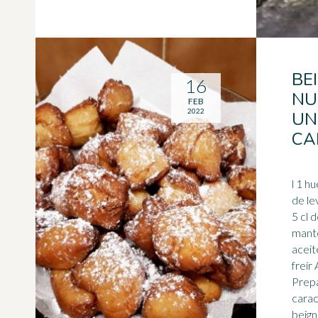
BE
16
NU
FEB
2022
UN
CA
l 1 h
de le
5 cl 
mante
aceit
freír
Prepa
carac
beign