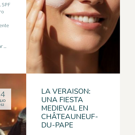
PF
ro
iente
 ...
LA VERAISON:
24
UNA FIESTA
LIO
012
MEDIEVAL EN
CHÂTEAUNEUF-
DU-PAPE