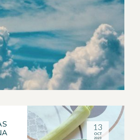
AS
13
NA
OCT
2023