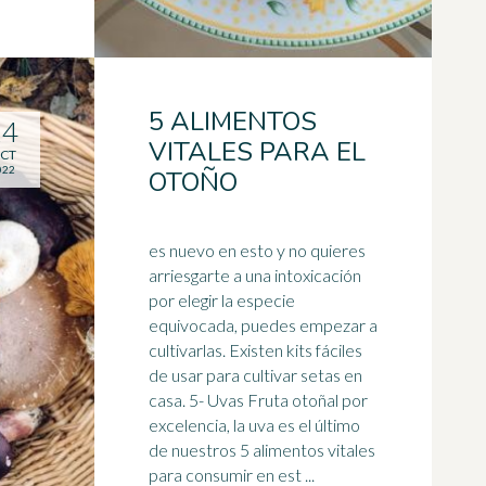
5 ALIMENTOS
14
VITALES PARA EL
CT
022
OTOÑO
es nuevo en esto y no quieres
arriesgarte a una intoxicación
por elegir la especie
equivocada, puedes empezar a
cultivarlas. Existen kits fáciles
de usar para cultivar setas en
casa. 5- Uvas Fruta otoñal por
excelencia, la
uva
es el último
de nuestros 5 alimentos vitales
para consumir en est ...