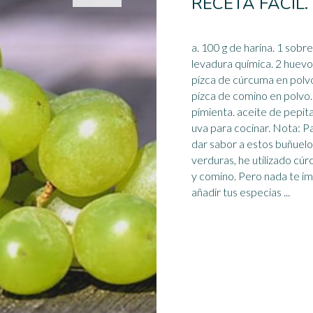
RECETA FÁCIL.
a. 100 g de harina. 1 sobr
levadura química. 2 huevo
pizca de cúrcuma en polvo
pizca de comino en polvo. 
pimienta. aceite de pepit
uva
para cocinar. Nota: Para
dar sabor a estos buñuel
verduras, he utilizado cú
y comino. Pero nada te i
añadir tus especias ...