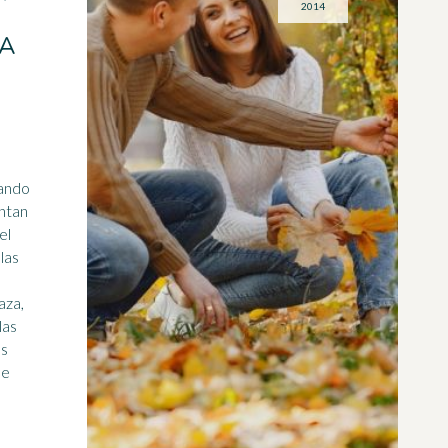
2014
RA
ando
ntan
el
aza,
las
as
de