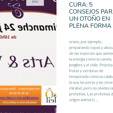
2012
CURA: 5
CONSEJOS PA
UN OTOÑO EN
PLENA FORMA
erano, por ejemplo,
preparando sopas y abus
de las especias que aume
la energía como la canela, 
jengibre y el chile. Prioriza las
frutas y verduras de
temporada como la calab
la
uva
, las peras y las cirue
mirabel, pero no olvides l
proteínas. Las proteínas 
origen animal (c ...