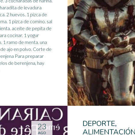
me. 3 cucharadas de harina.
haradita de levadura
ca. 2 huevos. 1 pizca de
ma. 1 pizca de comino. sal
ienta. aceite de pepita de
ara cocinar. 1 yogur
o. 1 ramo de menta. una
 de ajo en polvo. Corte de
renjena Para preparar
los de berenjena, hay
.
DEPORTE,
23
ALIMENTACIÓN
AGO