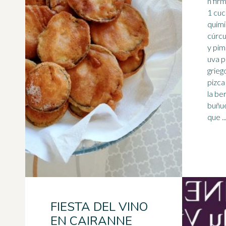
n fir
1 cuc
quími
cúrcu
y pim
uva
p
grieg
pizca
la be
buñue
que ..
FIESTA DEL VINO
EN CAIRANNE