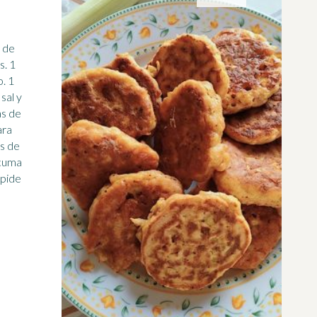
e de
s. 1
. 1
sal y
as de
os de
rcuma
mpide