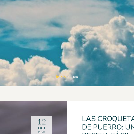
Inicio
uva
LAS CROQUET
12
DE PUERRO: U
OCT
2023