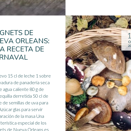
IGNETS DE
EVA ORLEANS:
O
2
A RECETA DE
RNAVAL
uevo 15 cl de leche 1 sobre
vadura de panadería seca
de agua caliente 80 g de
quilla derretida 50 cl de
e de semillas de
uva
para
 Azúcar glas para servir
ración de la masa Una
terística especial de los
ets de Nueva Orleans es