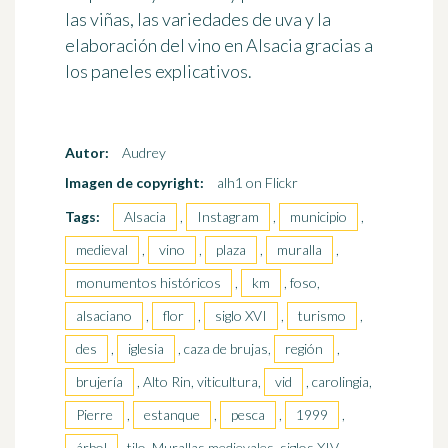
las viñas, las variedades de uva y la
elaboración del vino en Alsacia gracias a
los paneles explicativos.
Autor:
Audrey
Imagen de copyright:
alh1 on Flickr
Tags:
Alsacia
,
Instagram
,
municipio
,
medieval
,
vino
,
plaza
,
muralla
,
monumentos históricos
,
km
, foso,
alsaciano
,
flor
,
siglo XVI
,
turismo
,
des
,
iglesia
, caza de brujas,
región
,
brujería
, Alto Rin, viticultura,
vid
, carolingia,
Pierre
,
estanque
,
pesca
,
1999
,
árbol
, tilo, Murallas medievales, siglos XIV,