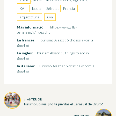
XV
,
lado a
, Sélestat,
Francia
,
arquitectura
,
uva
,
Más información:
https://www.ville-
bergheim.fr/index.php
En francés:
Tourisme Alsace : 5 choses à voir à
Bergheim
En inglés:
Tourism Alsace : 5 things to see in
Bergheim
In italiano:
Turismo Alsazia : 5 cose da vedere a
Bergheim
← ANTERIOR
Turismo Bolivia: ¡no te pierdas el Carnaval de Oruro!