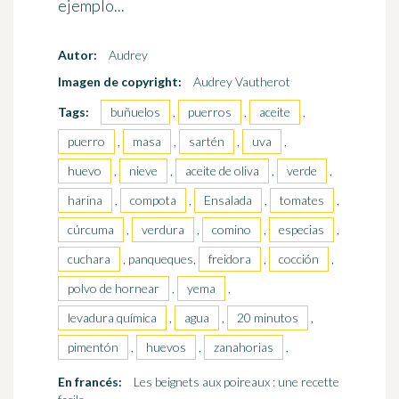
ejemplo...
Autor:
Audrey
Imagen de copyright:
Audrey Vautherot
Tags:
buñuelos
,
puerros
,
aceite
,
puerro
,
masa
,
sartén
,
uva
,
huevo
,
nieve
,
aceite de oliva
,
verde
,
harina
,
compota
,
Ensalada
,
tomates
,
cúrcuma
,
verdura
,
comino
,
especias
,
cuchara
, panqueques,
freidora
,
cocción
,
polvo de hornear
,
yema
,
levadura química
,
agua
,
20 minutos
,
pimentón
,
huevos
,
zanahorias
,
En francés:
Les beignets aux poireaux : une recette