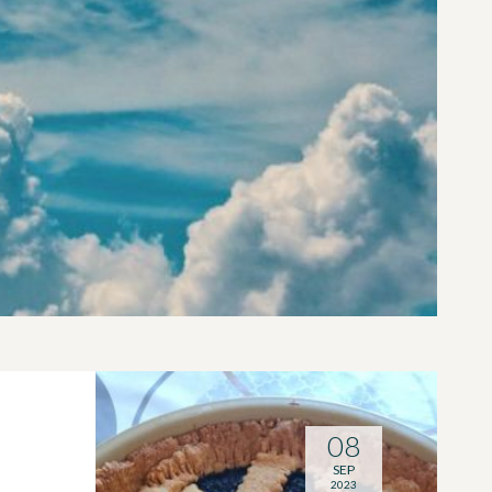
08
SEP
2023