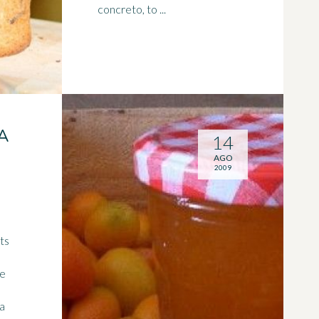
concreto, to ...
A
14
AGO
2009
te
ta