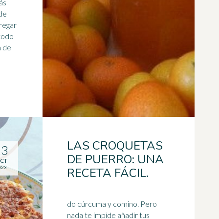
ás
de
gregar
 todo
a de
LAS CROQUETAS
13
DE PUERRO: UNA
CT
023
RECETA FÁCIL.
do cúrcuma y comino. Pero
nada te impide añadir tus