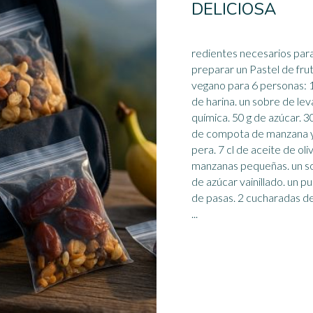
DELICIOSA
redientes necesarios par
preparar un Pastel de fru
vegano para 6 personas: 150 g
de harina. un sobre de le
química. 50 g de azúcar. 3
de
compota
de manzana 
pera. 7 cl de aceite de oliv
manzanas pequeñas. un s
de azúcar vainillado. un p
de pasas. 2 cucharadas d
...