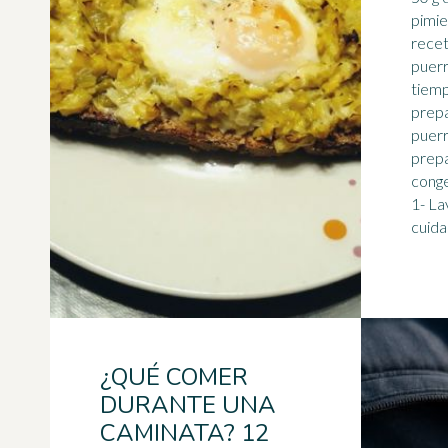
pimienta Prepara
recet
puerr
tiemp
prepa
puerros. Te acon
prepa
conge
1- La
cuida 
¿QUÉ COMER
DURANTE UNA
CAMINATA? 12