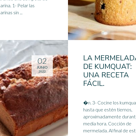
1- Pelar las
mandarinas sin ...
LA MERMELAD
02
DE KUMQUAT:
JUNIO
2022
UNA RECETA
FÁCIL.
�n. 3- Cocine los kumquats
hasta que estén tiernos,
aproximadamente duran
media hora. Cocción de
mermelada. Al final de es