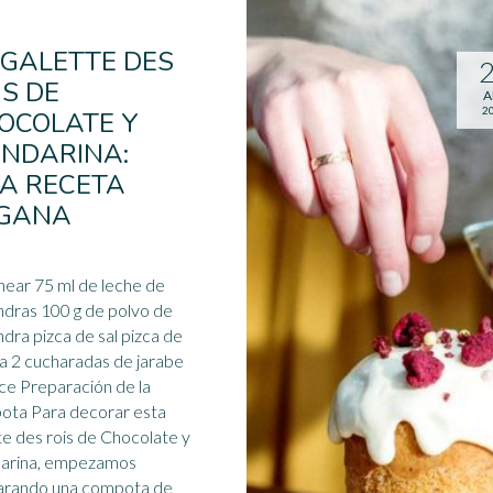
 GALETTE DES
IS DE
A
2
OCOLATE Y
NDARINA:
A RECETA
GANA
near 75 ml de leche de
dras 100 g de polvo de
dra pizca de sal pizca de
a 2 cucharadas de jarabe
de arce Preparación de la
ota
Para decorar esta
te des rois de Chocolate y
arina, empezamos
arando una compota de