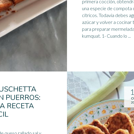
primera cocción, obtendr
una especie de
compota
cítricos. Todavía debes a
azúcar y volver a cocinar
para preparar mermelad
kumquat. 1- Cuando lo ...
USCHETTA
N PUERROS:
O
2
A RECETA
CIL
de queso rallado sal y