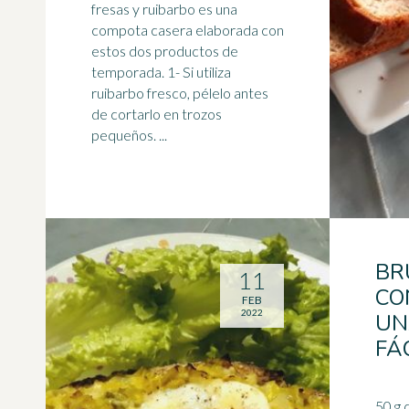
fresas y ruibarbo es una
compota
casera elaborada con
estos dos productos de
temporada. 1- Si utiliza
ruibarbo fresco, pélelo antes
de cortarlo en trozos
pequeños. ...
BR
11
CO
FEB
2022
UN
FÁ
50 g 