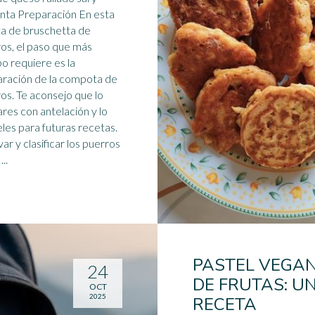
ción En esta
a de bruschetta de
os, el paso que más
o requiere es la
ración de la
compota
de
sejo que lo
res con antelación y lo
les para futuras recetas.
var y clasificar los puerros
...
PASTEL VEGA
24
DE FRUTAS: U
OCT
2025
RECETA