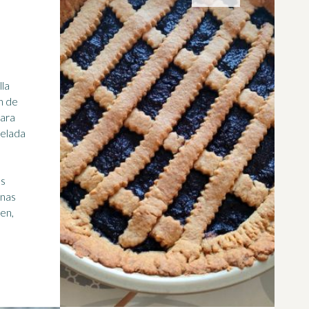
lla
n de
para
melada
es
anas
en,