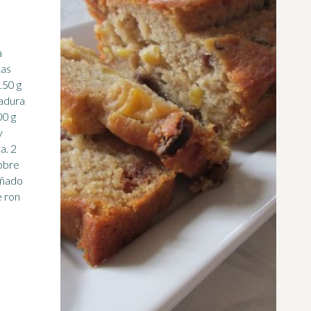
a
tas
vadura
00 g
y
a. 2
obre
uñado
e ron