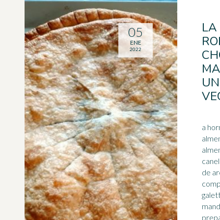
LA
05
RO
ENE
2022
CH
MA
UN
VE
a hor
almen
almen
canel
comp
galet
mand
prep