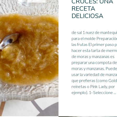
CRUCES: UNA
RECETA
DELICIOSA
de sal 1 nuez de mantequi
para el molde Preparació
las frutas El primer paso 
hacer esta tarta de mer
de moras y manzanas es
preparar una
compota
de
moras y manzanas. Pued
usar la variedad de manz
que prefieras (como Gold
reinetas o Pink Lady, por
ejemplo). 1- Seleccione ...