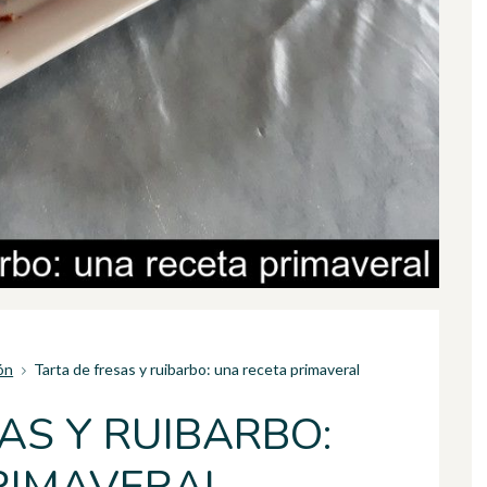
ón
Tarta de fresas y ruibarbo: una receta primaveral
AS Y RUIBARBO: