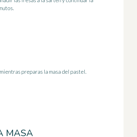
adir las fresas a la sartén y continuar la
inutos
.
 mientras preparas la masa del pastel.
A MASA