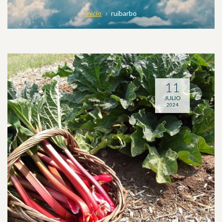
Inicio
ruibarbo
11
JULIO
2024