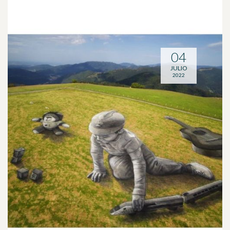
04
JULIO
2022