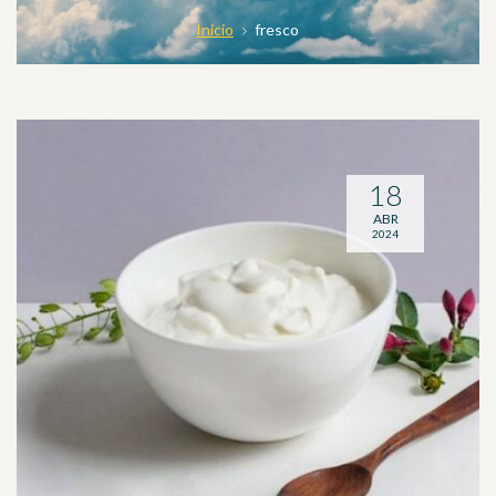
Inicio
fresco
18
ABR
2024