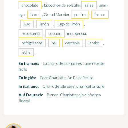
chocolate
, bizcochos de soletilla,
salsa
, agar-
agar,
licor
, Grand Marnier,
postre
,
fresco
,
jugo
,
limón
,
jugo de limón
,
repostería
,
cocción
, indulgencia,
refrigerador
,
bol
,
cacerola
,
jarabe
,
leche
,
En francés:
La charlotte aux poires : une recette
facile
En inglés:
Pear Charlotte: An Easy Recipe
In italiano:
Charlotte alle pere: una ricetta facile
Auf Deutsch:
Birnen-Charlotte: ein einfaches
Rezept