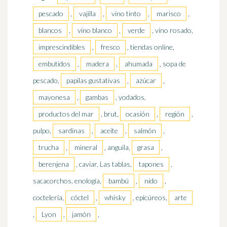
pescado
,
vajilla
,
vino tinto
,
marisco
,
blancos
,
vino blanco
,
verde
, vino rosado,
imprescindibles
,
fresco
, tiendas online,
embutidos
,
madera
,
ahumada
, sopa de
pescado,
papilas gustativas
,
azúcar
,
mayonesa
,
gambas
, yodados,
productos del mar
, brut,
ocasión
,
región
,
pulpo,
sardinas
,
aceite
,
salmón
,
trucha
,
mineral
, anguila,
grasa
,
berenjena
, caviar, Las tablas,
tapones
,
sacacorchos, enología,
bambú
,
nido
,
coctelería,
cóctel
,
whisky
, epicúreos,
arte
,
Lyon
,
jamón
,