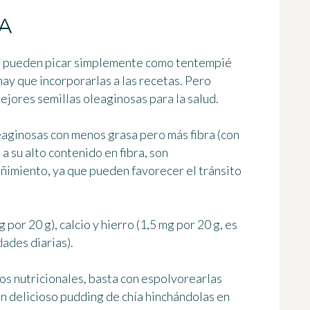
ÍA
 se pueden picar simplemente como tentempié
ay que incorporarlas a las recetas. Pero
mejores semillas oleaginosas para la salud
.
leaginosas con menos grasa pero más fibra
(con
 a su alto contenido en fibra, son
ñimiento, ya que pueden favorecer el tránsito
por 20 g), calcio y hierro (1,5 mg por 20 g, es
ades diarias).
os nutricionales, basta con espolvorearlas
un delicioso pudding de chía hinchándolas en