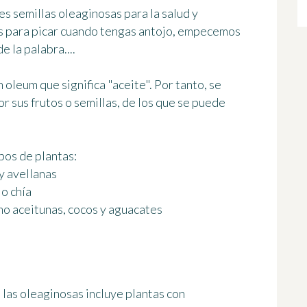
es semillas oleaginosas para la salud
y
s para picar cuando tengas antojo
, empecemos
e la palabra....
ín
oleum
que significa "aceite". Por tanto, se
or sus frutos o semillas, de los que se puede
ipos de plantas
:
y avellanas
 o chía
omo aceitunas, cocos y aguacates
las oleaginosas incluye plantas con