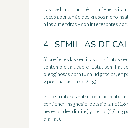
Las avellanas también contienen vitami
secos aportan ácidos grasos monoinsa
a las almendras y son interesantes por
4- SEMILLAS DE C
Si prefieres las semillas a los frutos s
tentempié saludable! Estas semillas se
oleaginosas para tu salud gracias, en pa
g por una ración de 20 g)
.
Pero su interés nutricional no acaba ah
contienen magnesio, potasio, zinc (1,6 m
necesidades diarias) y hierro (1,8 mg p
diarias).