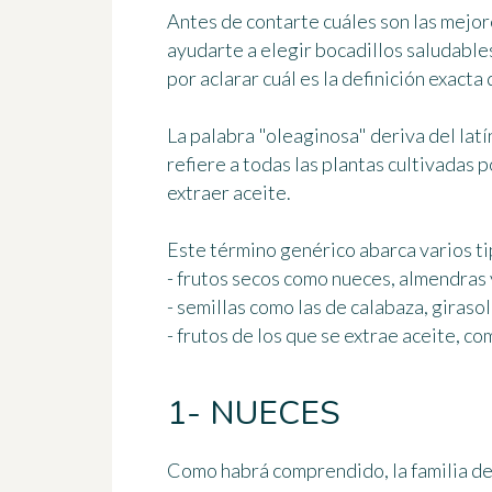
Antes de contarte cuáles son
las mejor
ayudarte a elegir
bocadillos saludable
por aclarar cuál es la definición exacta d
La palabra "oleaginosa" deriva del lat
refiere a todas las plantas cultivadas p
extraer aceite.
Este término genérico abarca
varios t
- frutos secos como nueces, almendras 
- semillas como las de calabaza, girasol
- frutos de los que se extrae aceite, c
1- NUECES
Como habrá comprendido, la familia de 