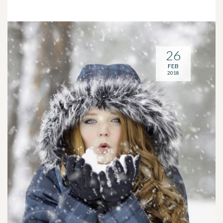
26
FEB
2018