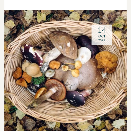
14
OCT
2022