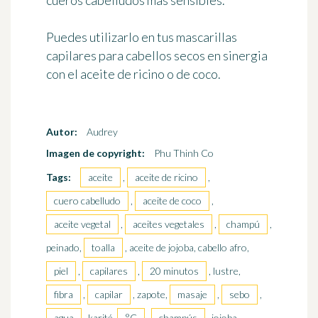
cueros cabelludos más sensibles.
Puedes utilizarlo
en tus mascarillas
capilares
para cabellos secos en sinergia
con el aceite de ricino o de coco.
Autor:
Audrey
Imagen de copyright:
Phu Thinh Co
Tags:
aceite
,
aceite de ricino
,
cuero cabelludo
,
aceite de coco
,
aceite vegetal
,
aceites vegetales
,
champú
,
peinado,
toalla
, aceite de jojoba, cabello afro,
piel
,
capilares
,
20 minutos
, lustre,
fibra
,
capilar
, zapote,
masaje
,
sebo
,
agua
, karité,
°C
,
champús
, jojoba,