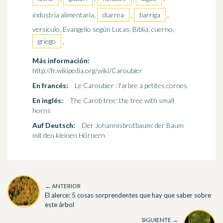
industria alimentaria,
diarrea
,
barriga
,
versículo, Evangelio según Lucas, Biblia, cuerno,
griego
,
Más información:
http://fr.wikipedia.org/wiki/Caroubier
En francés:
Le Caroubier : l'arbre à petites cornes
En inglés:
The Carob tree: the tree with small
horns
Auf Deutsch:
Der Johannisbrotbaum: der Baum
mit den kleinen Hörnern
← ANTERIOR
El alerce: 5 cosas sorprendentes que hay que saber sobre
este árbol
SIGUIENTE →