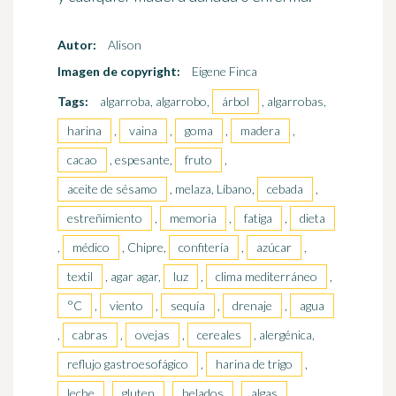
Autor:
Alison
Imagen de copyright:
Eigene Finca
Tags:
algarroba, algarrobo,
árbol
, algarrobas,
harina
,
vaina
,
goma
,
madera
,
cacao
, espesante,
fruto
,
aceite de sésamo
, melaza, Líbano,
cebada
,
estreñimiento
,
memoria
,
fatiga
,
dieta
,
médico
, Chipre,
confitería
,
azúcar
,
textil
, agar agar,
luz
,
clima mediterráneo
,
°C
,
viento
,
sequía
,
drenaje
,
agua
,
cabras
,
ovejas
,
cereales
, alergénica,
reflujo gastroesofágico
,
harina de trigo
,
leche
,
gluten
,
helados
,
algas
,