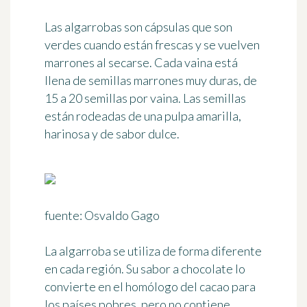
Las algarrobas son
cápsulas
que son
verdes cuando están frescas y se vuelven
marrones al secarse. Cada vaina está
llena de semillas marrones muy duras, de
15 a 20 semillas por vaina. Las semillas
están rodeadas de una pulpa amarilla,
harinosa y de sabor dulce.
fuente: Osvaldo Gago
La algarroba se utiliza de forma diferente
en cada región. Su
sabor a chocolate
lo
convierte en el homólogo del cacao para
los países pobres, pero no contiene