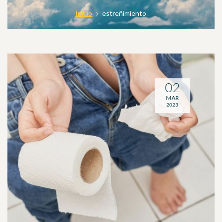
Inicio
estreñimiento
02
MAR
2023