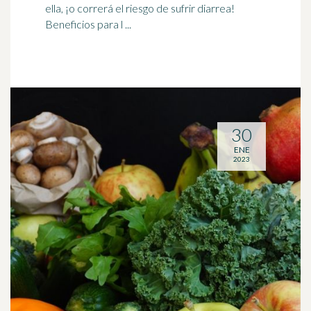
ella, ¡o correrá el riesgo de sufrir diarrea!
Beneficios para l ...
30
ENE
2023